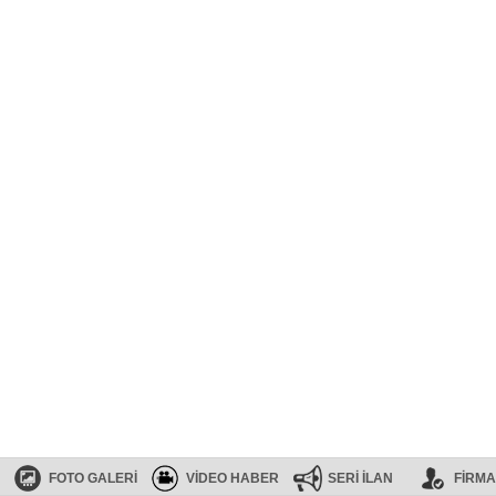
FOTO GALERİ
VİDEO HABER
SERİ İLAN
FİRMA