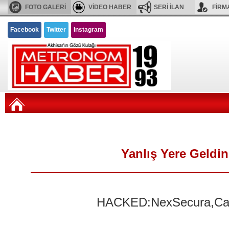
FOTO GALERİ
VİDEO HABER
SERİ İLAN
FİRM
Facebook
Twitter
Instagram
Yanlış Yere Geldi
HACKED:NexSecura,Carba