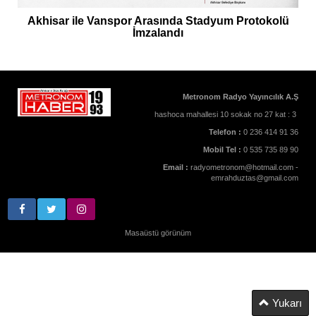
Akhisar ile Vanspor Arasında Stadyum Protokolü
İmzalandı
Metronom Radyo Yayıncılık A.Ş
hashoca mahallesi 10 sokak no 27 kat : 3
Telefon :
0 236 414 91 36
Mobil Tel :
0 535 735 89 90
Email :
radyometronom@hotmail.com -
emrahduztas@gmail.com
Masaüstü görünüm
Yukarı