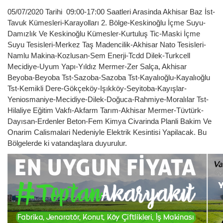
05/07/2020 Tarihi 09:00-17:00 Saatleri Arasinda Akhisar Baz İst-
Tavuk Kümesleri-Karayolları 2. Bölge-Keskinoğlu İçme Suyu-
Damızlık Ve Keskinoğlu Kümesler-Kurtuluş Tic-Maski İçme
Suyu Tesisleri-Merkez Taş Madencilik-Akhisar Nato Tesisleri-
Namlu Makina-Kozlusan-Sem Enerji-Tcdd Dilek-Turkcell
Mecidiye-Uyum Yapı-Yıldız Mermer-Zer Salça, Akhisar
Beyoba-Beyoba Tst-Sazoba-Sazoba Tst-Kayalıoğlu-Kayalıoğlu
Tst-Kemikli Dere-Gökçeköy-Işıkköy-Seyitoba-Kayışlar-
Yeniosmaniye-Mecidiye-Dilek-Doğuca-Rahmiye-Moralılar Tst-
Hilaliye Eğitim Vakfı-Akfarm Tarım-Akhisar Mermer-Tüvtürk-
Dayısan-Erdenler Beton-Fem Kimya Civarinda Planli Bakim Ve
Onarim Calismalari Nedeniyle Elektrik Kesintisi Yapilacak. Bu
Bölgelerde ki vatandaşlara duyurulur.