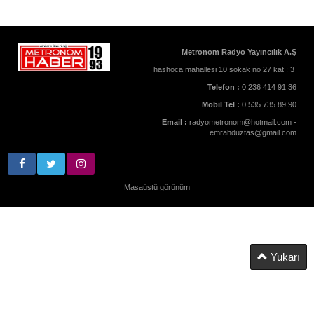
Metronom Radyo Yayıncılık A.Ş
hashoca mahallesi 10 sokak no 27 kat : 3
Telefon :
0 236 414 91 36
Mobil Tel :
0 535 735 89 90
Email :
radyometronom@hotmail.com -
emrahduztas@gmail.com
Masaüstü görünüm
Yukarı