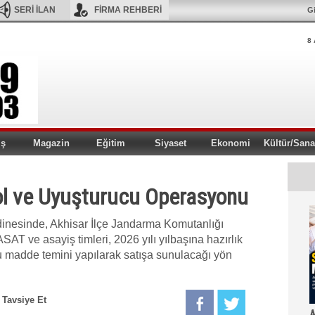
SERİ İLAN
FİRMA REHBERİ
Gi
8 
iş
Magazin
Eğitim
Siyaset
Ekonomi
Kültür/Sana
ol ve Uyuşturucu Operasyonu
dinesinde, Akhisar İlçe Jandarma Komutanlığı
T ve asayiş timleri, 2026 yılı yılbaşına hazırlık
 madde temini yapılarak satışa sunulacağı yön
Tavsiye Et
A