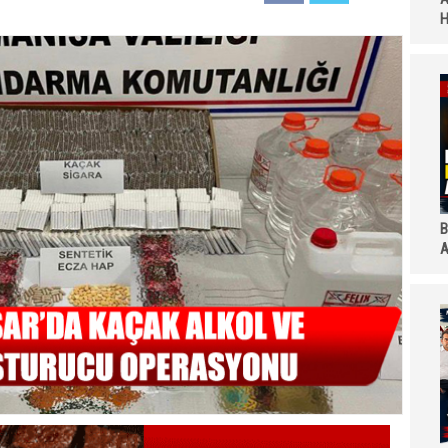
H
B
A