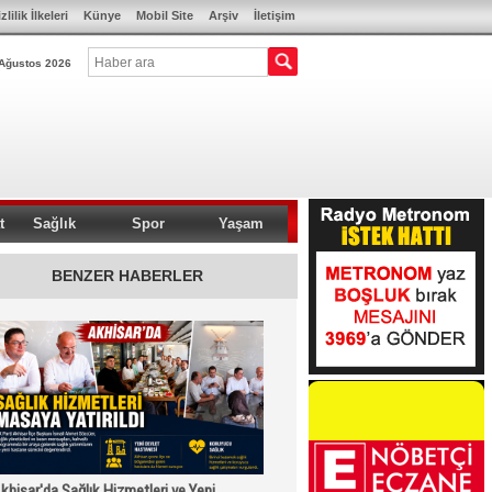
zlilik İlkeleri
Künye
Mobil Site
Arşiv
İletişim
Ağustos 2026
t
Sağlık
Spor
Yaşam
BENZER HABERLER
khisar'da Sağlık Hizmetleri ve Yeni