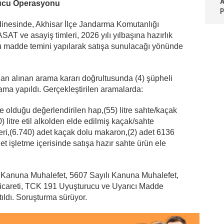
A
rucu Operasyonu
P
dinesinde, Akhisar İlçe Jandarma Komutanlığı
T ve asayiş timleri, 2026 yılı yılbaşına hazırlık
 madde temini yapılarak satışa sunulacağı yönünde
an alınan arama kararı doğrultusunda (4) şüpheli
rama yapıldı. Gerçekleştirilen aramalarda:
 olduğu değerlendirilen hap,(55) litre sahte/kaçak
0) litre etil alkolden elde edilmiş kaçak/sahte
tleri,(6.740) adet kaçak dolu makaron,(2) adet 6136
t işletme içerisinde satışa hazır sahte ürün ele
ı Kanuna Muhalefet, 5607 Sayılı Kanuna Muhalefet,
careti, TCK 191 Uyuşturucu ve Uyarıcı Madde
ıldı. Soruşturma sürüyor.