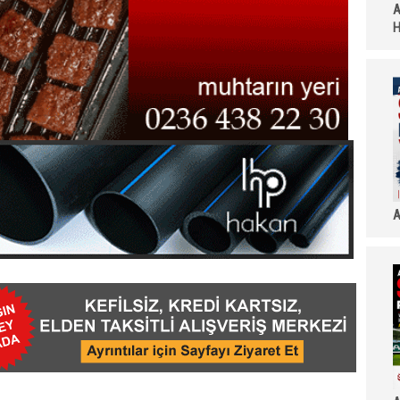
A
H
A