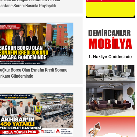
astane Süreci Basınla Paylaşıldı
ağkur Borcu Olan Esnafın Kredi Sorunu
nkara Gündeminde