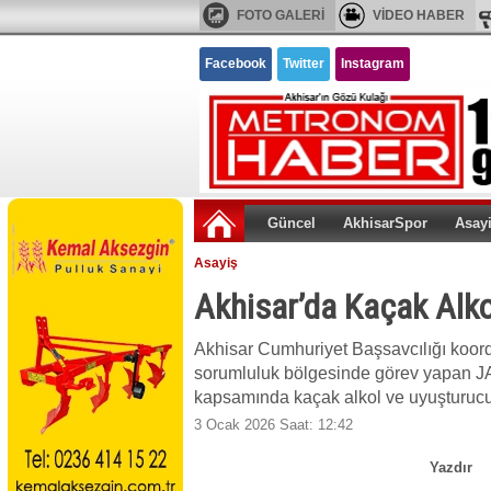
FOTO GALERİ
VİDEO HABER
Facebook
Twitter
Instagram
Güncel
AkhisarSpor
Asay
Asayiş
Akhisar’da Kaçak Alk
Akhisar Cumhuriyet Başsavcılığı koor
sorumluluk bölgesinde görev yapan JASA
kapsamında kaçak alkol ve uyuşturucu
3 Ocak 2026 Saat: 12:42
Yazdır