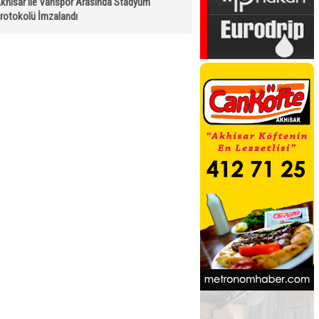
khisar ile Vanspor Arasında Stadyum
rotokolü İmzalandı