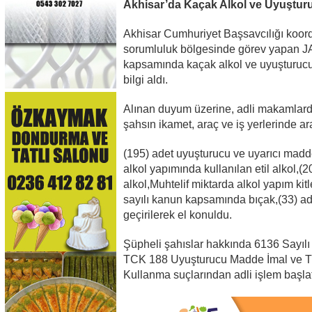
Akhisar’da Kaçak Alkol ve Uyuştu
Akhisar Cumhuriyet Başsavcılığı koor
sorumluluk bölgesinde görev yapan JASA
kapsamında kaçak alkol ve uyuşturucu
bilgi aldı.
Alınan duyum üzerine, adli makamlard
şahsın ikamet, araç ve iş yerlerinde a
(195) adet uyuşturucu ve uyarıcı madde
alkol yapımında kullanılan etil alkol,(2
alkol,Muhtelif miktarda alkol yapım ki
sayılı kanun kapsamında bıçak,(33) ade
geçirilerek el konuldu.
Şüpheli şahıslar hakkında 6136 Sayıl
TCK 188 Uyuşturucu Madde İmal ve Ti
Kullanma suçlarından adli işlem başlat