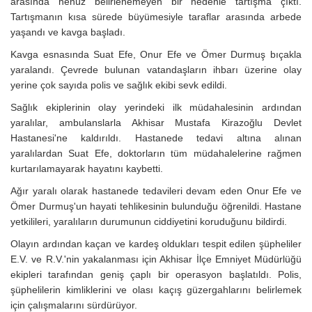
arasında henüz belirlenemeyen bir nedenle tartışma çıktı.
Tartışmanın kısa sürede büyümesiyle taraflar arasında arbede
yaşandı ve kavga başladı.
Kavga esnasında Suat Efe, Onur Efe ve Ömer Durmuş bıçakla
yaralandı. Çevrede bulunan vatandaşların ihbarı üzerine olay
yerine çok sayıda polis ve sağlık ekibi sevk edildi.
Sağlık ekiplerinin olay yerindeki ilk müdahalesinin ardından
yaralılar, ambulanslarla Akhisar Mustafa Kirazoğlu Devlet
Hastanesi'ne kaldırıldı. Hastanede tedavi altına alınan
yaralılardan Suat Efe, doktorların tüm müdahalelerine rağmen
kurtarılamayarak hayatını kaybetti.
Ağır yaralı olarak hastanede tedavileri devam eden Onur Efe ve
Ömer Durmuş'un hayati tehlikesinin bulunduğu öğrenildi. Hastane
yetkilileri, yaralıların durumunun ciddiyetini koruduğunu bildirdi.
Olayın ardından kaçan ve kardeş oldukları tespit edilen şüpheliler
E.V. ve R.V.'nin yakalanması için Akhisar İlçe Emniyet Müdürlüğü
ekipleri tarafından geniş çaplı bir operasyon başlatıldı. Polis,
şüphelilerin kimliklerini ve olası kaçış güzergahlarını belirlemek
için çalışmalarını sürdürüyor.