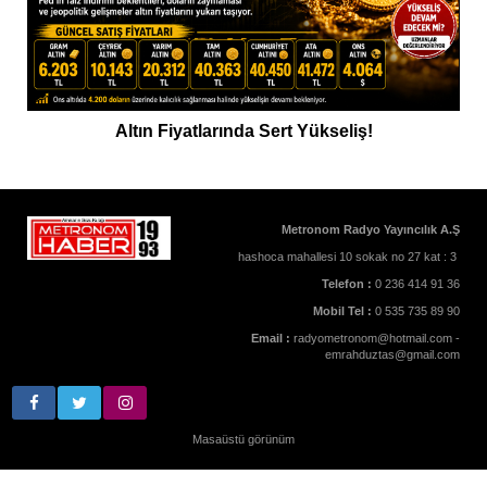
Altın Fiyatlarında Sert Yükseliş!
Metronom Radyo Yayıncılık A.Ş
hashoca mahallesi 10 sokak no 27 kat : 3
Telefon :
0 236 414 91 36
Mobil Tel :
0 535 735 89 90
Email :
radyometronom@hotmail.com -
emrahduztas@gmail.com
Masaüstü görünüm