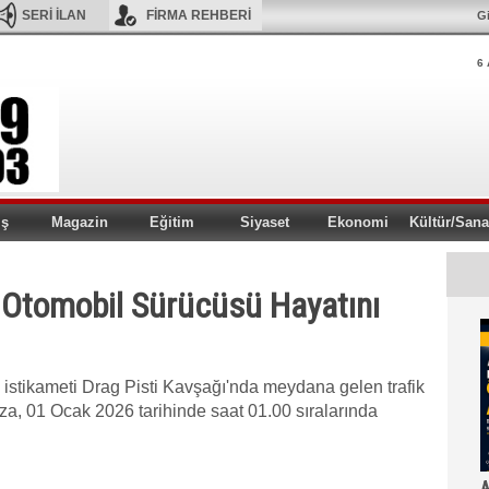
SERİ İLAN
FİRMA REHBERİ
Gi
6 
iş
Magazin
Eğitim
Siyaset
Ekonomi
Kültür/Sana
 Otomobil Sürücüsü Hayatını
 istikameti Drag Pisti Kavşağı'nda meydana gelen trafik
aza, 01 Ocak 2026 tarihinde saat 01.00 sıralarında
A