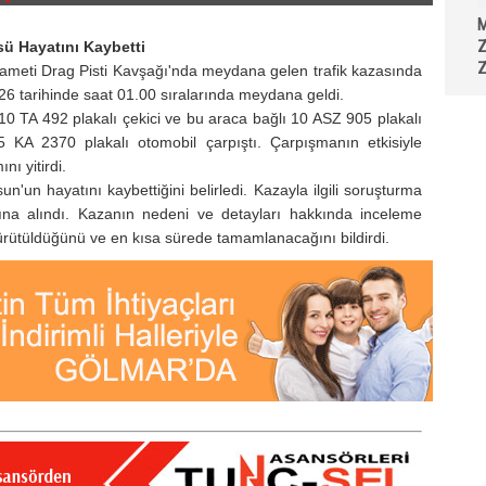
M
Z
ü Hayatını Kaybetti
Z
ikameti Drag Pisti Kavşağı'nda meydana gelen trafik kazasında
026 tarihinde saat 01.00 sıralarında meydana geldi.
 10 TA 492 plakalı çekici ve bu araca bağlı 10 ASZ 905 plakalı
 KA 2370 plakalı otomobil çarpıştı. Çarpışmanın etkisiyle
ı yitirdi.
un'un hayatını kaybettiğini belirledi. Kazayla ilgili soruşturma
ltına alındı. Kazanın nedeni ve detayları hakkında inceleme
e yürütüldüğünü ve en kısa sürede tamamlanacağını bildirdi.