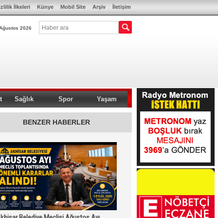
zlilik İlkeleri
Künye
Mobil Site
Arşiv
İletişim
Ağustos 2026
t
Sağlık
Spor
Yaşam
BENZER HABERLER
khisar Belediye Meclisi Ağustos Ayı