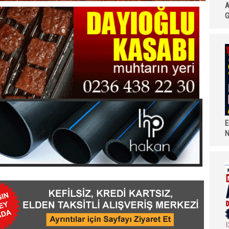
A
G
E
N