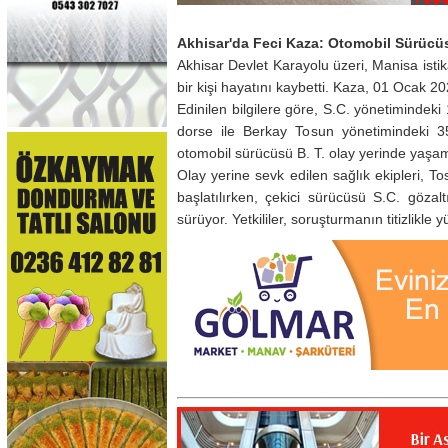
Akhisar'da Feci Kaza: Otomobil Sürücüs
Akhisar Devlet Karayolu üzeri, Manisa ist
bir kişi hayatını kaybetti. Kaza, 01 Ocak 2
Edinilen bilgilere göre, S.C. yönetimindeki
dorse ile Berkay Tosun yönetimindeki 35
otomobil sürücüsü B. T. olay yerinde yaşamın
Olay yerine sevk edilen sağlık ekipleri, Tos
başlatılırken, çekici sürücüsü S.C. göza
sürüyor. Yetkililer, soruşturmanın titizlikl