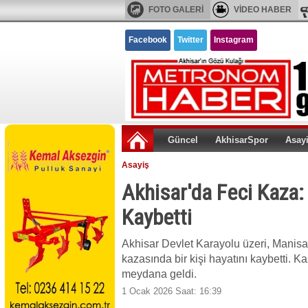
FOTO GALERİ
VİDEO HABER
Facebook
Twitter
Instagram
Güncel
AkhisarSpor
Asay
Asayiş
Akhisar'da Feci Kaza:
Kaybetti
Akhisar Devlet Karayolu üzeri, Manisa
kazasında bir kişi hayatını kaybetti. K
meydana geldi.
1 Ocak 2026 Saat: 16:39