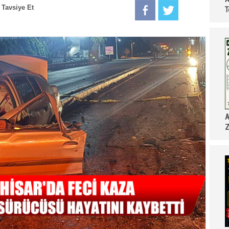
Tavsiye Et
T
A
Z