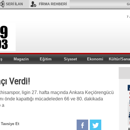
SERİ İLAN
FİRMA REHBERİ
Gi
7 
iş
Magazin
Eğitim
Siyaset
Ekonomi
Kültür/Sana
çı Verdi!
hisarspor, ligin 27. hafta maçında Ankara Keçiörengücü
arısını önde kapattığı mücadeleden 66 ve 80. dakikada
p a
Tavsiye Et
A