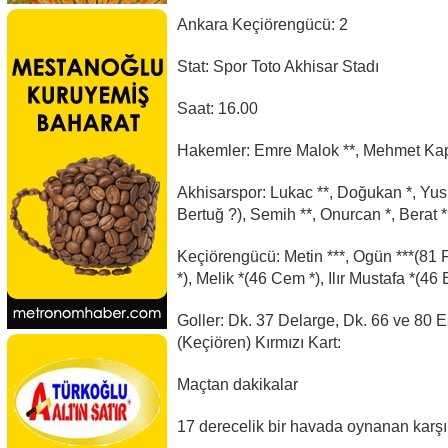
Ankara Keçiörengücü: 2
Stat: Spor Toto Akhisar Stadı
Saat: 16.00
Hakemler: Emre Malok **, Mehmet Kapl
Akhisarspor: Lukac **, Doğukan *, Yusu
Bertuğ ?), Semih **, Onurcan *, Berat *
Keçiörengücü: Metin ***, Ogün ***(81 Fa
*), Melik *(46 Cem *), Ilır Mustafa *(46
Goller: Dk. 37 Delarge, Dk. 66 ve 80 E
(Keçiören) Kırmızı Kart:
Maçtan dakikalar
17 derecelik bir havada oynanan karşı