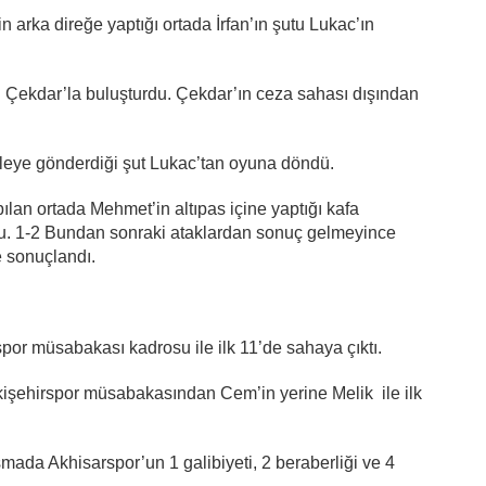
 arka direğe yaptığı ortada İrfan’ın şutu Lukac’ın
pu Çekdar’la buluşturdu. Çekdar’ın ceza sahası dışından
leye gönderdiği şut Lukac’tan oyuna döndü.
lan ortada Mehmet’in altıpas içine yaptığı kafa
du. 1-2 Bundan sonraki ataklardan sonuç gelmeyince
 sonuçlandı.
por müsabakası kadrosu ile ilk 11’de sahaya çıktı.
kişehirspor müsabakasından Cem’in yerine Melik ile ilk
şmada Akhisarspor’un 1 galibiyeti, 2 beraberliği ve 4