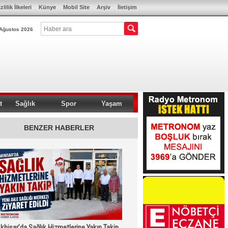
zlilik İlkeleri
Künye
Mobil Site
Arşiv
İletişim
Ağustos 2026
t
Sağlık
Spor
Yaşam
BENZER HABERLER
khisar’da Sağlık Hizmetlerine Yakın Takip