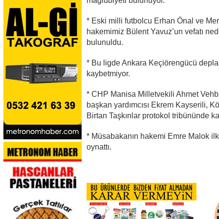
mağlubiyeti bulunuyor.
* Eski milli futbolcu Erhan Önal ve M
hakemimiz Bülent Yavuz’un vefatı ne
bulunuldu.
* Bu ligde Ankara Keçiörengücü depla
kaybetmiyor.
* CHP Manisa Milletvekili Ahmet Vehbi
başkan yardımcısı Ekrem Kayserili, Kö
Birtan Taşkınlar protokol tribününde kar
* Müsabakanın hakemi Emre Malok ilk y
oynattı.