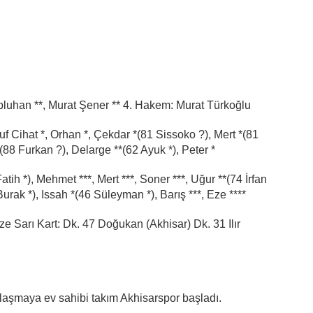
uhan **, Murat Şener ** 4. Hakem: Murat Türkoğlu
f Cihat *, Orhan *, Çekdar *(81 Sissoko ?), Mert *(81
(88 Furkan ?), Delarge **(62 Ayuk *), Peter *
tih *), Mehmet ***, Mert ***, Soner ***, Uğur **(74 İrfan
 Burak *), Issah *(46 Süleyman *), Barış ***, Eze ****
ze Sarı Kart: Dk. 47 Doğukan (Akhisar) Dk. 31 Ilır
laşmaya ev sahibi takım Akhisarspor başladı.