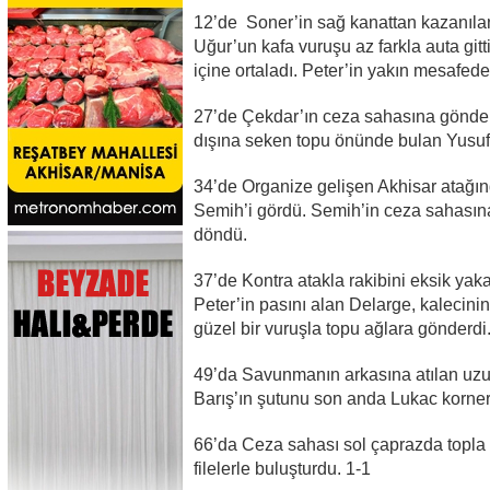
12’de Soner’in sağ kanattan kazanılan
Uğur’un kafa vuruşu az farkla auta gitt
içine ortaladı. Peter’in yakın mesafeden
27’de Çekdar’ın ceza sahasına gönderd
dışına seken topu önünde bulan Yusuf’un
34’de Organize gelişen Akhisar atağı
Semih’i gördü. Semih’in ceza sahasına
döndü.
37’de Kontra atakla rakibini eksik yak
Peter’in pasını alan Delarge, kalecin
güzel bir vuruşla topu ağlara gönderdi
49’da Savunmanın arkasına atılan uzun
Barış’ın şutunu son anda Lukac korner
66’da Ceza sahası sol çaprazda topla
filelerle buluşturdu. 1-1