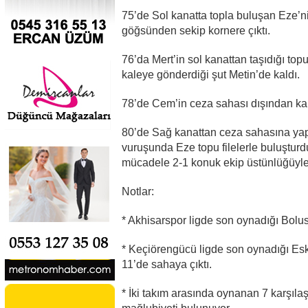
75’de Sol kanatta topla buluşan Eze’nin
göğsünden sekip kornere çıktı.
76’da Mert’in sol kanattan taşıdığı to
kaleye gönderdiği şut Metin’de kaldı.
78’de Cem’in ceza sahası dışından ka
80’de Sağ kanattan ceza sahasına yapı
vuruşunda Eze topu filelerle buluştur
mücadele 2-1 konuk ekip üstünlüğüyle
Notlar:
* Akhisarspor ligde son oynadığı Bolus
* Keçiörengücü ligde son oynadığı Es
11’de sahaya çıktı.
* İki takım arasında oynanan 7 karşıla