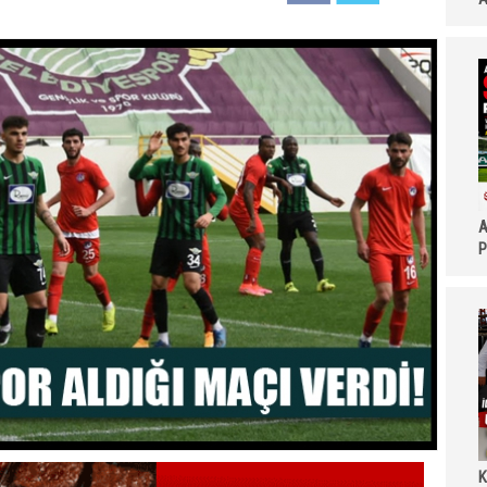
A
P
K