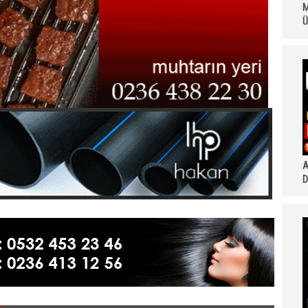
M
Ü
A
D