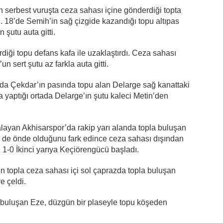
 serbest vuruşta ceza sahası içine gönderdiği topta
i. 18’de Semih’in sağ çizgide kazandığı topu altıpas
 şutu auta gitti.
iği topu defans kafa ile uzaklaştırdı. Ceza sahası
 sert şutu az farkla auta gitti.
nda Çekdar’ın pasında topu alan Delarge sağ kanattaki
 yaptığı ortada Delarge’ın şutu kaleci Metin’den
alayan Akhisarspor’da rakip yarı alanda topla buluşan
in de önde olduğunu fark edince ceza sahası dışından
. 1-0 İkinci yarıya Keçiörengücü başladı.
 topla ceza sahası içi sol çaprazda topla buluşan
e çeldi.
 buluşan Eze, düzgün bir plaseyle topu köşeden