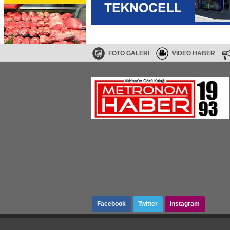
FOTO GALERİ
VİDEO HABER
Haberler RSS
SİTE HARİTASI
Facebook
Twitter
Instagram