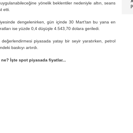
A
uygulanabileceğine yönelik beklentiler nedeniyle altın, seans
P
 etti.
eviyesinde dengelenirken, gün içinde 30 Mart’tan bu yana en
ratları ise yüzde 0,4 düşüşle 4.543,70 dolara geriledi.
ak değerlendirmesi piyasada yatay bir seyir yaratırken, petrol
ndeki baskıyı artırdı.
ne? İşte spot piyasada fiyatlar...