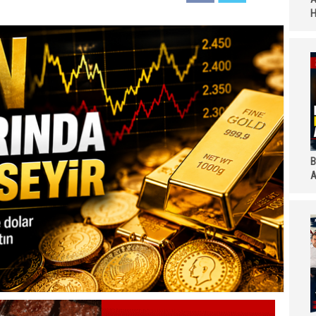
H
B
A