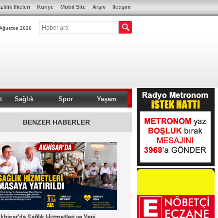
zlilik İlkeleri
Künye
Mobil Site
Arşiv
İletişim
Ağustos 2026
t
Sağlık
Spor
Yaşam
BENZER HABERLER
khisar'da Sağlık Hizmetleri ve Yeni