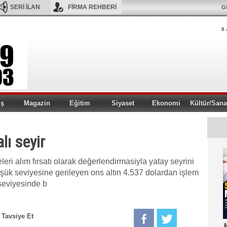
SERİ İLAN
FİRMA REHBERİ
Gi
8 
iş
Magazin
Eğitim
Siyaset
Ekonomi
Kültür/Sana
lı seyir
lmeleri alım fırsatı olarak değerlendirmasiyla yatay seyrini
üşük seviyesine gerileyen ons altın 4.537 dolardan işlem
 seviyesinde b
Tavsiye Et
A