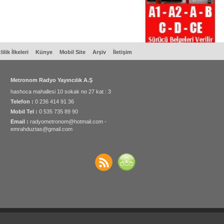
lilik İlkeleri
Künye
Mobil Site
Arşiv
İletişim
Metronom Radyo Yayıncılık A.Ş
hashoca mahallesi 10 sokak no 27 kat : 3
Telefon :
0 236 414 91 36
Mobil Tel :
0 535 735 89 90
Email :
radyometronom@hotmail.com -
emrahduztas@gmail.com