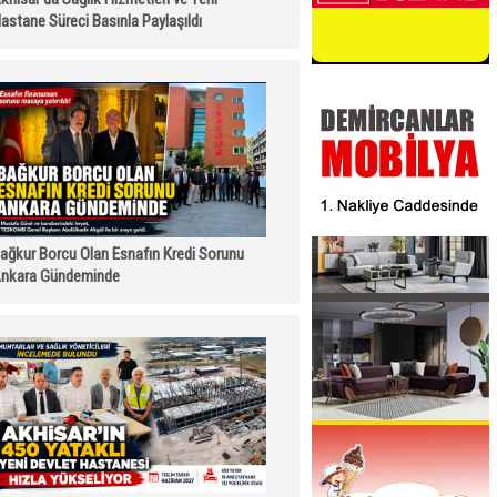
astane Süreci Basınla Paylaşıldı
ağkur Borcu Olan Esnafın Kredi Sorunu
nkara Gündeminde