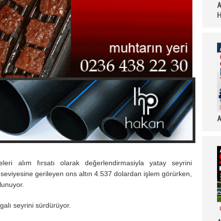
A
H
A
lmeleri alım fırsatı olarak değerlendirmasiyla yatay seyrini
 seviyesine gerileyen ons altın 4.537 dolardan işlem görürken,
lunuyor.
lgalı seyrini sürdürüyor.