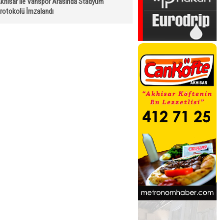
khisar ile Vanspor Arasında Stadyum
rotokolü İmzalandı