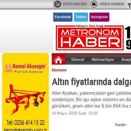
FOTO GALERİ
VİDEO HABER
Facebook
Twitter
Instagram
Güncel
AkhisarSpor
Asay
Ekonomi
Altın fiyatlarında dalga
Altın fiyatları, yatırımcıların geri çeki
sürdürüyor. Bir ayı aşkın sürenin en d
görürken, gram altın ise 6 bin 654 lira
18 Mayıs 2026 Saat: 10:02
Yazdır