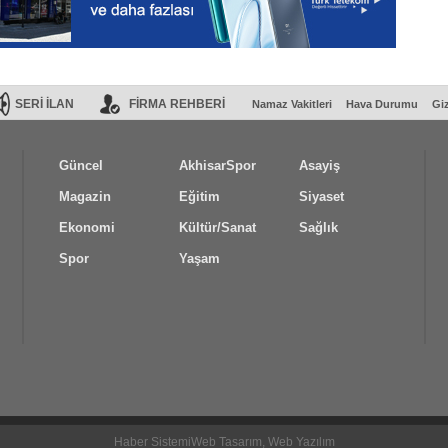
SERİ İLAN
FİRMA REHBERİ
Namaz Vakitleri
Hava Durumu
Giz
Güncel
AkhisarSpor
Asayiş
Magazin
Eğitim
Siyaset
Ekonomi
Kültür/Sanat
Sağlık
Spor
Yaşam
Haber Sistemi
Web Tasarım, Web Yazılım