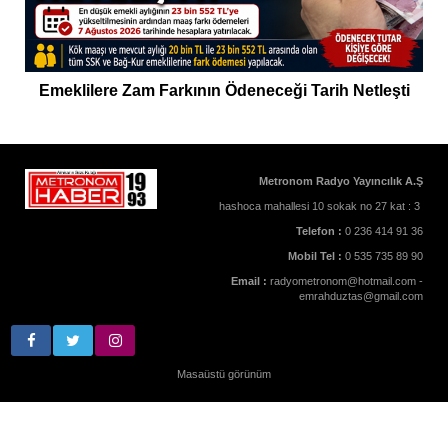
Emeklilere Zam Farkının Ödeneceği Tarih Netleşti
Metronom Radyo Yayıncılık A.Ş
hashoca mahallesi 10 sokak no 27 kat : 3
Telefon :
0 236 414 91 36
Mobil Tel :
0 535 735 89 90
Email :
radyometronom@hotmail.com -
emrahduztas@gmail.com
Masaüstü görünüm