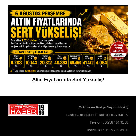
Altın Fiyatlarında Sert Yükseliş!
Metronom Radyo Yayıncılık A.Ş
hashoca mahallesi 10 sokak no 27 kat : 3
Telefon :
0 236 414 91 36
Mobil Tel :
0 535 735 89 90