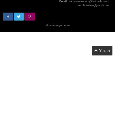
Email :
radyometronom@hotmail.com -
emrahduztas@gmail.com
Masaüstü görünüm
Yukarı