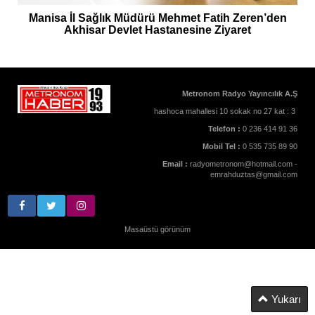
Manisa İl Sağlık Müdürü Mehmet Fatih Zeren’den
Akhisar Devlet Hastanesine Ziyaret
Metronom Radyo Yayıncılık A.Ş
hashoca mahallesi 10 sokak no 27 kat : 3
Telefon :
0 236 414 91 36
Mobil Tel :
0 535 735 89 90
Email :
radyometronom@hotmail.com -
emrahduztas@gmail.com
Masaüstü görünüm
Yukarı