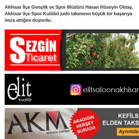
Akhisar İlçe Gençlik ve Spor Müdürü Hasan Hüseyin Oktay,
Akhisar ilçe Spor Kulübü judo takımının büyük bir başarıya
imza attığını duyurdu.