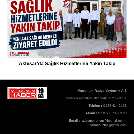
Akhisar’da Sağlık Hizmetlerine Yakın Takip
Metronom Radyo Yayıncılık A.Ş
hashoca mahallesi 10 sokak no 27 kat : 3
Telefon :
0 236 414 91 36
Mobil Tel :
0 535 735 89 90
Email :
radyometronom@hotmail.com -
emrahduztas@gmail.com