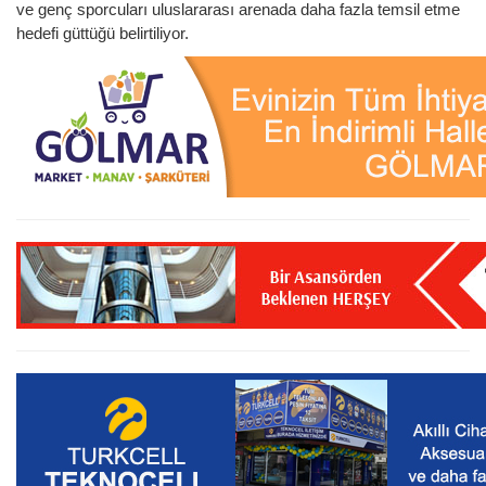
ve genç sporcuları uluslararası arenada daha fazla temsil etme
hedefi güttüğü belirtiliyor.