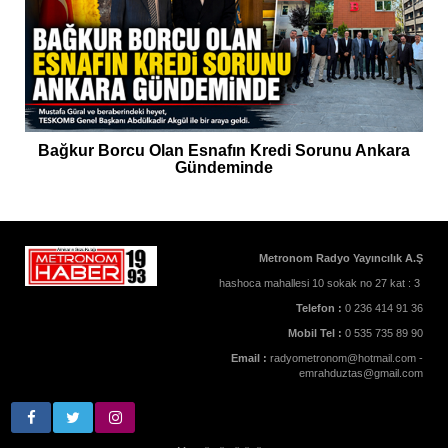
Bağkur Borcu Olan Esnafın Kredi Sorunu Ankara
Gündeminde
Metronom Radyo Yayıncılık A.Ş
hashoca mahallesi 10 sokak no 27 kat : 3
Telefon :
0 236 414 91 36
Mobil Tel :
0 535 735 89 90
Email :
radyometronom@hotmail.com -
emrahduztas@gmail.com