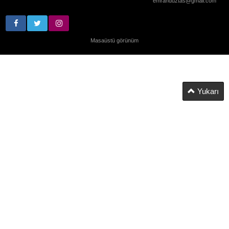
emrahduztas@gmail.com
Masaüstü görünüm
Yukarı