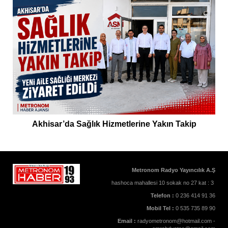
Akhisar’da Sağlık Hizmetlerine Yakın Takip
Metronom Radyo Yayıncılık A.Ş
hashoca mahallesi 10 sokak no 27 kat : 3
Telefon :
0 236 414 91 36
Mobil Tel :
0 535 735 89 90
Email :
radyometronom@hotmail.com -