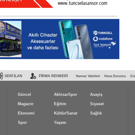
SERİ İLAN
FİRMA REHBERİ
Namaz Vakitleri
Hava Durumu
Giz
Güncel
AkhisarSpor
Asayiş
Magazin
Eğitim
Siyaset
Ekonomi
Kültür/Sanat
Sağlık
Spor
Yaşam