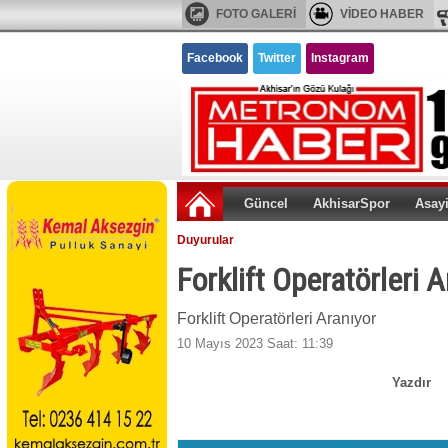
FOTO GALERİ
VİDEO HABER
Facebook
Twitter
Instagram
Güncel
AkhisarSpor
Asay
Duyurular
Forklift Operatörleri A
Forklift Operatörleri Aranıyor
10 Mayıs 2023 Saat: 11:39
Yazdır