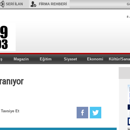
SERİ İLAN
FİRMA REHBERİ
Gi
8 
iş
Magazin
Eğitim
Siyaset
Ekonomi
Kültür/Sana
ranıyor
Tavsiye Et
H