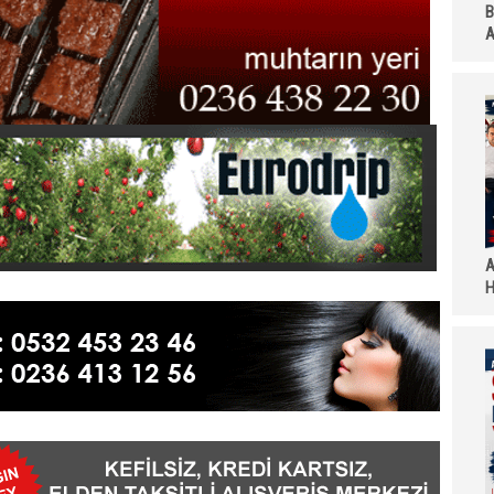
B
A
A
H