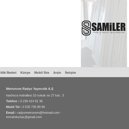
lilik İlkeleri
Künye
Mobil Site
Arşiv
İletişim
Metronom Radyo Yayıncılık A.Ş
hashoca mahallesi 10 sokak no 27 kat : 3
Telefon :
0 236 414 91 36
Mobil Tel :
0 535 735 89 90
Email :
radyometronom@hotmail.com -
emrahduztas@gmail.com