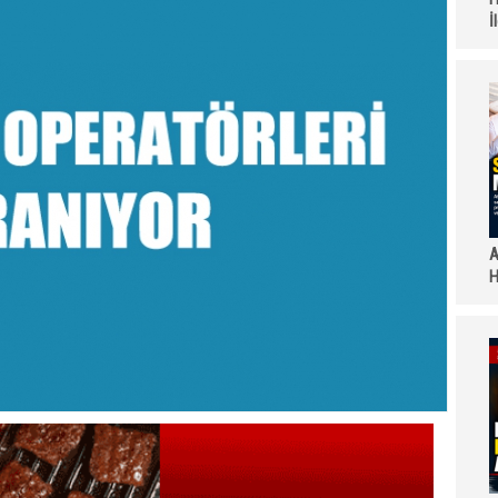
İ
A
H