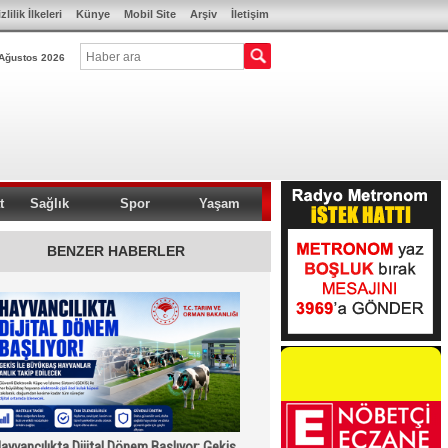
zlilik İlkeleri
Künye
Mobil Site
Arşiv
İletişim
Ağustos 2026
t
Sağlık
Spor
Yaşam
BENZER HABERLER
ayvancılıkta Dijital Dönem Başlıyor: Gekis