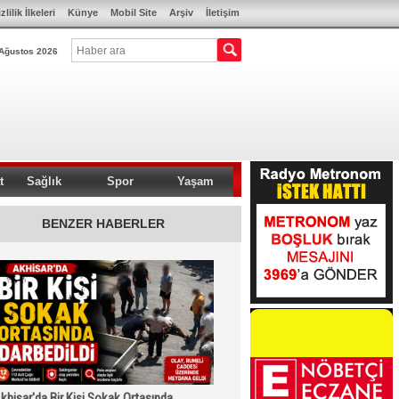
zlilik İlkeleri
Künye
Mobil Site
Arşiv
İletişim
Ağustos 2026
t
Sağlık
Spor
Yaşam
BENZER HABERLER
khisar'da Bir Kişi Sokak Ortasında