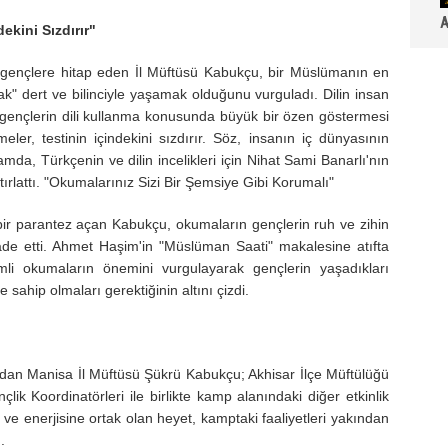
A
ekini Sızdırır"
a gençlere hitap eden İl Müftüsü Kabukçu, bir Müslümanın en
k" dert ve bilinciyle yaşamak olduğunu vurguladı. Dilin insan
gençlerin dili kullanma konusunda büyük bir özen göstermesi
eler, testinin içindekini sızdırır. Söz, insanın iç dünyasının
amda, Türkçenin ve dilin incelikleri için Nihat Sami Banarlı'nın
tırlattı. "Okumalarınız Sizi Bir Şemsiye Gibi Korumalı"
r parantez açan Kabukçu, okumaların gençlerin ruh ve zihin
ade etti. Ahmet Haşim'in "Müslüman Saati" makalesine atıfta
li okumaların önemini vurgulayarak gençlerin yaşadıkları
 sahip olmaları gerektiğinin altını çizdi.
ndan Manisa İl Müftüsü Şükrü Kabukçu; Akhisar İlçe Müftülüğü
Koordinatörleri ile birlikte kamp alanındaki diğer etkinlik
ve enerjisine ortak olan heyet, kamptaki faaliyetleri yakından
.