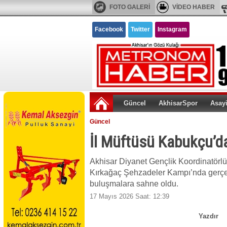
FOTO GALERİ
VİDEO HABER
Facebook
Twitter
Instagram
Güncel
AkhisarSpor
Asay
Güncel
İl Müftüsü Kabukçu’d
Akhisar Diyanet Gençlik Koordinatörlü
Kırkağaç Şehzadeler Kampı’nda gerçekl
buluşmalara sahne oldu.
17 Mayıs 2026 Saat: 12:39
Yazdır