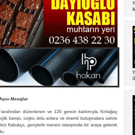
Y
M
Y
Ü
çıcı Mesajlar
 tarafından düzenlenen ve 120 gencin katılımıyla Kırkağaç
nçlik kampı, coşku dolu anlara ve önemli buluşmalara sahne
krü Kabukçu, gençlerle manevi istasyonda bir araya gelerek
du.