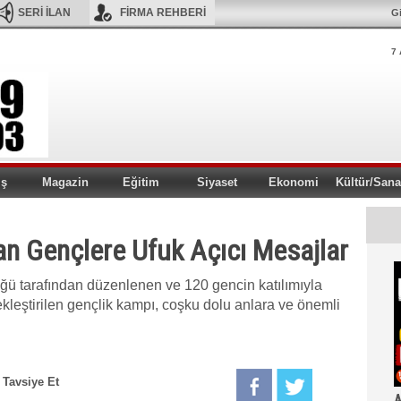
SERİ İLAN
FİRMA REHBERİ
Gi
7 
iş
Magazin
Eğitim
Siyaset
Ekonomi
Kültür/Sana
an Gençlere Ufuk Açıcı Mesajlar
ğü tarafından düzenlenen ve 120 gencin katılımıyla
eştirilen gençlik kampı, coşku dolu anlara ve önemli
Tavsiye Et
A