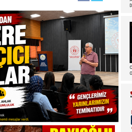
D
C
O