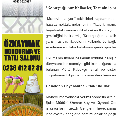
"Konuştuğunuz Kelimeler, Testinin İçind
"Manevi İstasyon" etkinlikleri kapsamınd
hassas noktalarından birinin "kalp kırmama
hayatındaki yerine dikkat çeken Kabukçu, 
gerektiğini belirterek, "Konuştuğunuz kelim
yansımasıdır." ifadelerini kullandı. Bu bağl
eserlerine mutlaka bakılması gerektiğini ha
Okumanın insanı besleyen yönüne geniş bi
dünyasını bir şemsiye gibi koruduğunu if
bulunan Müftü Kabukçu, sıralı ve sistem
coğrafyanın bilgisine, irfanına derinlemesine
Gençlerin Heyecanına Ortak Oldular
Manevi istasyondaki verimli sohbetin ardı
Şube Müdürü Osman Bey ve Diyanet Gençlik 
istasyonlarını gezdi. Gençlerin heyecanına 
inceleyerek gençlerle samimi anlar paylaştı