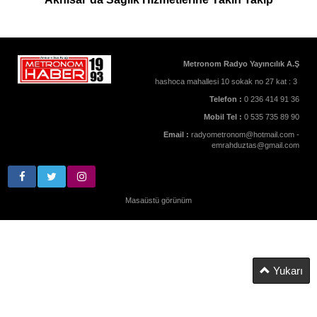
Metronom Radyo Yayıncılık A.Ş
hashoca mahallesi 10 sokak no 27 kat : 3
Telefon :
0 236 414 91 36
Mobil Tel :
0 535 735 89 90
Email :
radyometronom@hotmail.com -
emrahduztas@gmail.com
Masaüstü görünüm
Yukarı