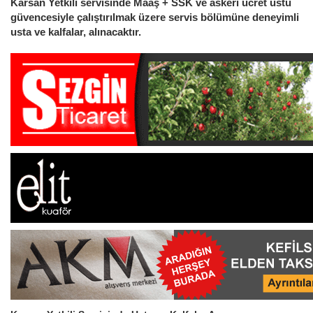
Karsan Yetkili servisinde Maaş + SSK ve askeri ücret üstü
güvencesiyle çalıştırılmak üzere servis bölümüne deneyimli
usta ve kalfalar, alınacaktır.