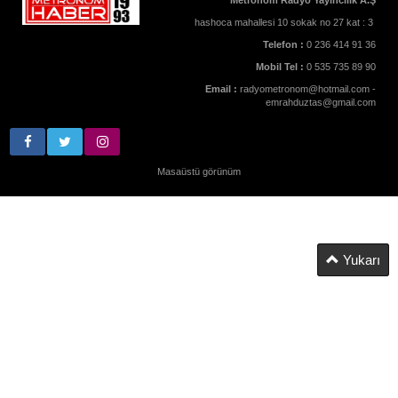
Metronom Radyo Yayıncılık A.Ş
hashoca mahallesi 10 sokak no 27 kat : 3
Telefon :
0 236 414 91 36
Mobil Tel :
0 535 735 89 90
Email :
radyometronom@hotmail.com -
emrahduztas@gmail.com
Masaüstü görünüm
Yukarı