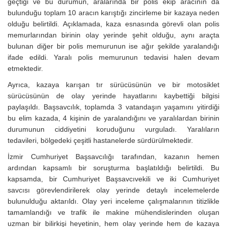
geçtiği ve bu durumun, aralarında bir polis ekip aracının da
bulunduğu toplam 10 aracın karıştığı zincirleme bir kazaya neden
olduğu belirtildi. Açıklamada, kaza esnasında görevli olan polis
memurlarından birinin olay yerinde şehit olduğu, aynı araçta
bulunan diğer bir polis memurunun ise ağır şekilde yaralandığı
ifade edildi. Yaralı polis memurunun tedavisi halen devam
etmektedir.
Ayrıca, kazaya karışan tır sürücüsünün ve bir motosiklet
sürücüsünün de olay yerinde hayatlarını kaybettiği bilgisi
paylaşıldı. Başsavcılık, toplamda 3 vatandaşın yaşamını yitirdiği
bu elim kazada, 4 kişinin de yaralandığını ve yaralılardan birinin
durumunun ciddiyetini koruduğunu vurguladı. Yaralıların
tedavileri, bölgedeki çeşitli hastanelerde sürdürülmektedir.
İzmir Cumhuriyet Başsavcılığı tarafından, kazanın hemen
ardından kapsamlı bir soruşturma başlatıldığı belirtildi. Bu
kapsamda, bir Cumhuriyet Başsavcıvekili ve iki Cumhuriyet
savcısı görevlendirilerek olay yerinde detaylı incelemelerde
bulunulduğu aktarıldı. Olay yeri inceleme çalışmalarının titizlikle
tamamlandığı ve trafik ile makine mühendislerinden oluşan
uzman bir bilirkişi heyetinin, hem olay yerinde hem de kazaya