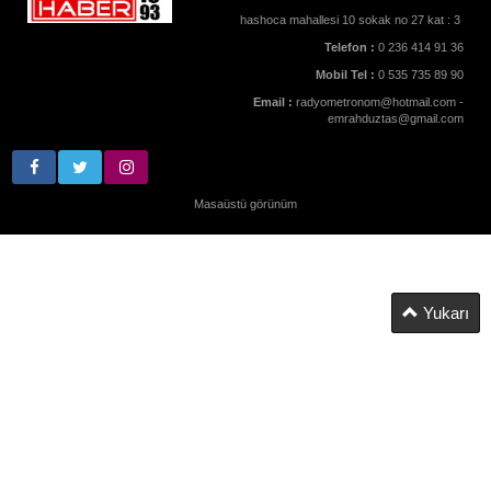
hashoca mahallesi 10 sokak no 27 kat : 3
Telefon :
0 236 414 91 36
Mobil Tel :
0 535 735 89 90
Email :
radyometronom@hotmail.com -
emrahduztas@gmail.com
Masaüstü görünüm
Yukarı