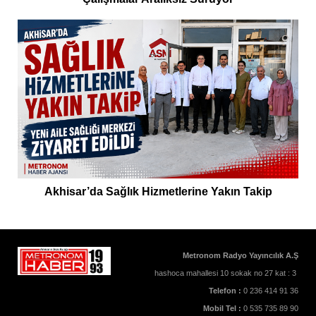
Akhisar’da Sağlık Hizmetlerine Yakın Takip
Metronom Radyo Yayıncılık A.Ş
hashoca mahallesi 10 sokak no 27 kat : 3
Telefon :
0 236 414 91 36
Mobil Tel :
0 535 735 89 90