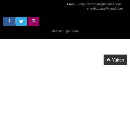
Email :
radyometronom@hotmail.com -
emrahduztas@gmail.com
Masaüstü görünüm
Yukarı