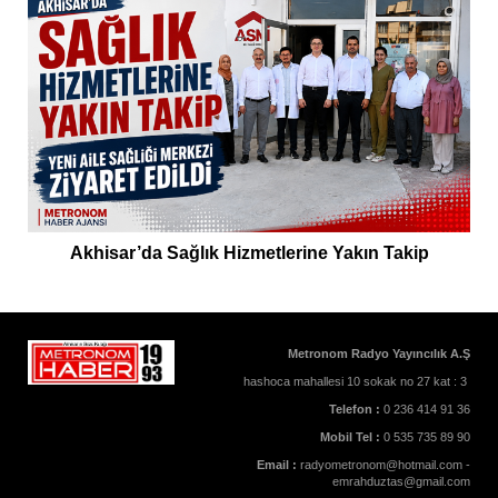
Akhisar’da Sağlık Hizmetlerine Yakın Takip
Metronom Radyo Yayıncılık A.Ş
hashoca mahallesi 10 sokak no 27 kat : 3
Telefon :
0 236 414 91 36
Mobil Tel :
0 535 735 89 90
Email :
radyometronom@hotmail.com -
emrahduztas@gmail.com