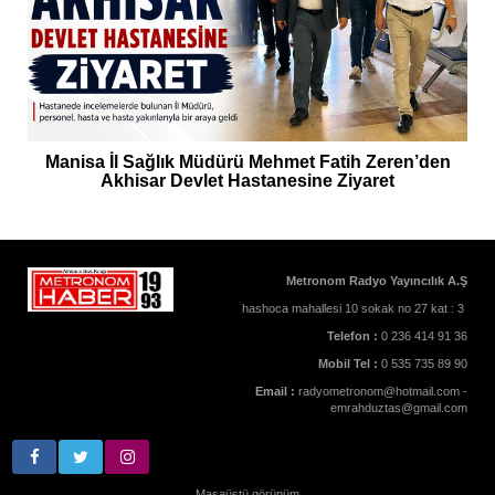
Manisa İl Sağlık Müdürü Mehmet Fatih Zeren’den
Akhisar Devlet Hastanesine Ziyaret
Metronom Radyo Yayıncılık A.Ş
hashoca mahallesi 10 sokak no 27 kat : 3
Telefon :
0 236 414 91 36
Mobil Tel :
0 535 735 89 90
Email :
radyometronom@hotmail.com -
emrahduztas@gmail.com
Masaüstü görünüm