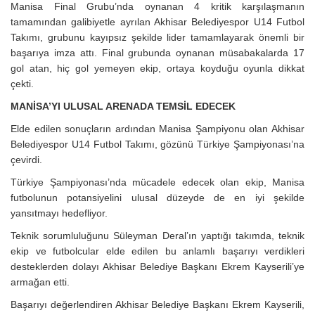
Manisa Final Grubu’nda oynanan 4 kritik karşılaşmanın
tamamından galibiyetle ayrılan Akhisar Belediyespor U14 Futbol
Takımı, grubunu kayıpsız şekilde lider tamamlayarak önemli bir
başarıya imza attı. Final grubunda oynanan müsabakalarda 17
gol atan, hiç gol yemeyen ekip, ortaya koyduğu oyunla dikkat
çekti.
MANİSA’YI ULUSAL ARENADA TEMSİL EDECEK
Elde edilen sonuçların ardından Manisa Şampiyonu olan Akhisar
Belediyespor U14 Futbol Takımı, gözünü Türkiye Şampiyonası’na
çevirdi.
Türkiye Şampiyonası’nda mücadele edecek olan ekip, Manisa
futbolunun potansiyelini ulusal düzeyde de en iyi şekilde
yansıtmayı hedefliyor.
Teknik sorumluluğunu Süleyman Deral’ın yaptığı takımda, teknik
ekip ve futbolcular elde edilen bu anlamlı başarıyı verdikleri
desteklerden dolayı Akhisar Belediye Başkanı Ekrem Kayserili’ye
armağan etti.
Başarıyı değerlendiren Akhisar Belediye Başkanı Ekrem Kayserili,