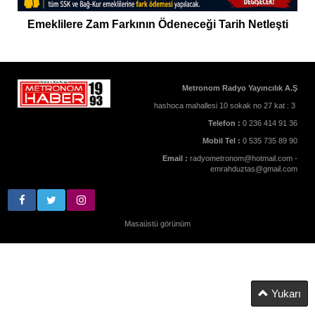
Emeklilere Zam Farkının Ödeneceği Tarih Netleşti
Metronom Radyo Yayıncılık A.Ş
hashoca mahallesi 10 sokak no 27 kat : 3
Telefon :
0 236 414 91 36
Mobil Tel :
0 535 735 89 90
Email :
radyometronom@hotmail.com -
emrahduztas@gmail.com
Masaüstü görünüm
Yukarı