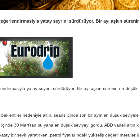
arak değerlendirmasiyla yatay seyrini sürdürüyor. Bir ayı aşkın süre
değerlendirmasiyla yatay seyrini sürdürüyor. Bir ayı aşkın sürenin en dü
klentiler nedeniyle altın, seans içinde son bir ayın en düşük seviyelerin
 içinde 30 Mart’tan bu yana en düşük seviyeyi gördü. ABD vadeli altın ko
tay bir seyir yaratırken, petrol fiyatlarındaki yükseliş değerli metaller ü