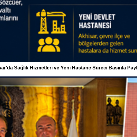
ar'da Sağlık Hizmetleri ve Yeni Hastane Süreci Basınla Payl