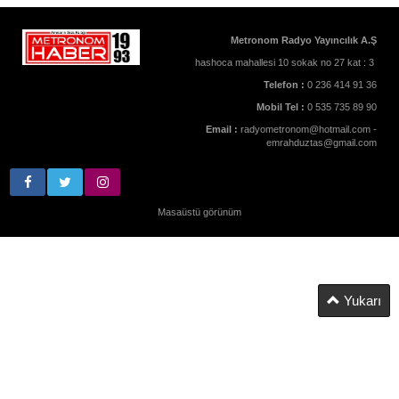
Metronom Radyo Yayıncılık A.Ş
hashoca mahallesi 10 sokak no 27 kat : 3
Telefon :
0 236 414 91 36
Mobil Tel :
0 535 735 89 90
Email :
radyometronom@hotmail.com -
emrahduztas@gmail.com
Masaüstü görünüm
Yukarı