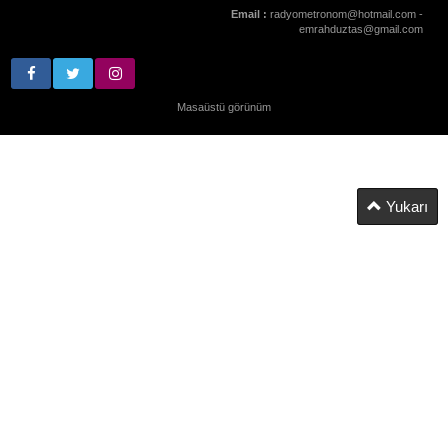
Email :
radyometronom@hotmail.com -
emrahduztas@gmail.com
Masaüstü görünüm
Yukarı