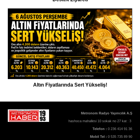
Altın Fiyatlarında Sert Yükseliş!
Metronom Radyo Yayıncılık A.Ş
hashoca mahallesi 10 sokak no 27 kat : 3
Telefon :
0 236 414 91 36
Mobil Tel :
0 535 735 89 90