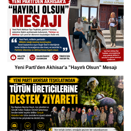
Yeni Parti'den Akhisar'a "Hayırlı Olsun" Mesajı