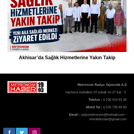
Akhisar’da Sağlık Hizmetlerine Yakın Takip
Metronom Radyo Yayıncılık A.Ş
hashoca mahallesi 10 sokak no 27 kat : 3
Telefon :
0 236 414 91 36
Mobil Tel :
0 535 735 89 90
Email :
radyometronom@hotmail.com -
emrahduztas@gmail.com