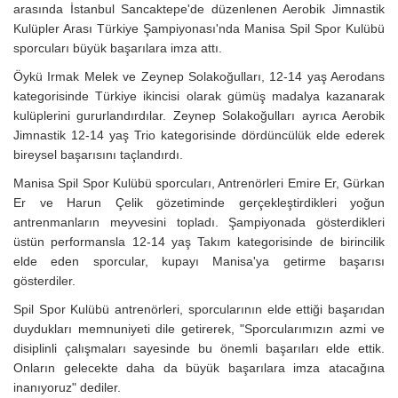
arasında İstanbul Sancaktepe'de düzenlenen Aerobik Jimnastik
Kulüpler Arası Türkiye Şampiyonası'nda Manisa Spil Spor Kulübü
sporcuları büyük başarılara imza attı.
Öykü Irmak Melek ve Zeynep Solakoğulları, 12-14 yaş Aerodans
kategorisinde Türkiye ikincisi olarak gümüş madalya kazanarak
kulüplerini gururlandırdılar. Zeynep Solakoğulları ayrıca Aerobik
Jimnastik 12-14 yaş Trio kategorisinde dördüncülük elde ederek
bireysel başarısını taçlandırdı.
Manisa Spil Spor Kulübü sporcuları, Antrenörleri Emire Er, Gürkan
Er ve Harun Çelik gözetiminde gerçekleştirdikleri yoğun
antrenmanların meyvesini topladı. Şampiyonada gösterdikleri
üstün performansla 12-14 yaş Takım kategorisinde de birincilik
elde eden sporcular, kupayı Manisa'ya getirme başarısı
gösterdiler.
Spil Spor Kulübü antrenörleri, sporcularının elde ettiği başarıdan
duydukları memnuniyeti dile getirerek, "Sporcularımızın azmi ve
disiplinli çalışmaları sayesinde bu önemli başarıları elde ettik.
Onların gelecekte daha da büyük başarılara imza atacağına
inanıyoruz" dediler.