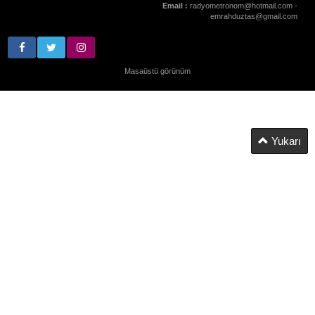
Email :
radyometronom@hotmail.com -
emrahduztas@gmail.com
Masaüstü görünüm
Yukarı