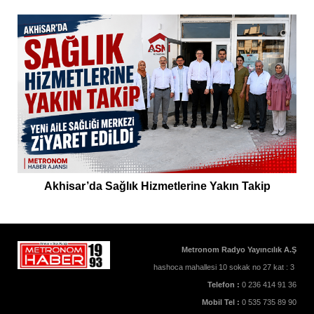
Akhisar’da Sağlık Hizmetlerine Yakın Takip
Metronom Radyo Yayıncılık A.Ş
hashoca mahallesi 10 sokak no 27 kat : 3
Telefon :
0 236 414 91 36
Mobil Tel :
0 535 735 89 90