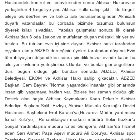
Hastanedeki kontrol ve tedavilerinden sonra Akhisar Huzurevine
yerleştirilen 4 Engelliye yine Akhisar Halkı sahip çıktı. Bu Engelli
aileye Gördes’ten ev ve bakıcı aile bulunamadığından Akhisarlı
duyarlı vatandaşlar bu çorbada bizimde tuzumuz bulunsun
diyerek kılları sıvadılar. Yapılan çalışmalar sonucu İlk olarak
Akhisar’dan 3 oda 1salon ve mutfaktan oluşan müstakil bir yer evi
tutuldu. Bu tutulan evin içi yine duyarlı Akhisar halkı tarafından
eşyaları alınıp ABZED derneğinin üyeleri tarafından döşendi.Evin
tüm ihtiyaçları döşendikten sonra şimdilik huzur evinde kalan bu
aile yeni evlerine yerleştirilecek.Bunlar ve bunlar gibi engellilere
dün, bugün olduğu gibi bundan sonrada ABZED, Akhisar
Belediyesi, EKOM ve Akhisar Halkı sahip çıkacaktır. ABZED
Başkanı Cem Bayrak “Normal yaşamdaki insanlar gibi onlarında
insan gibi yaşamaya hakları var. Bizlere her zaman olduğu gibi
Destek olan başta Akhisar Kaymakamı Kaan Peker’e Akhisar
Belediye Başkanı Salih Hızlıya, Akhisar Mustafa Kirazoğlu Devlet
Hastanesi Başhekimi Erol Karaca’ya,Huzurevi Müdür yardımcısı
İsmail Kule’ye, Rehabilitasyon merkezi müdürü Bekir Bozkur’a
Sosyal Yardımlaşma müdürü Enes Güngör’e, Akhisar’da hizmet
eden Sarı Ahmet Paşa Aşevi müdürü Ali Doru’ya, Akhisar spor