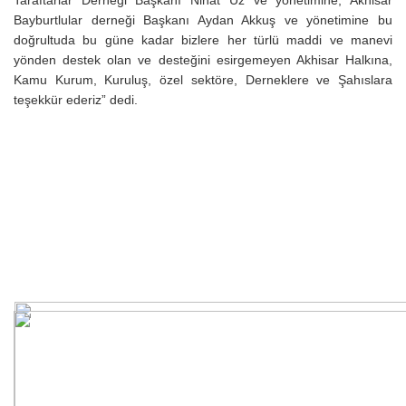
Taraftarlar Derneği Başkanı Nihat Uz ve yönetimine, Akhisar
Bayburtlular derneği Başkanı Aydan Akkuş ve yönetimine bu
doğrultuda bu güne kadar bizlere her türlü maddi ve manevi
yönden destek olan ve desteğini esirgemeyen Akhisar Halkına,
Kamu Kurum, Kuruluş, özel sektöre, Derneklere ve Şahıslara
teşekkür ederiz” dedi.