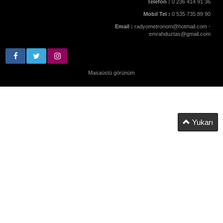
Telefon :
0 236 414 91 36
Mobil Tel :
0 535 735 89 90
Email :
radyometronom@hotmail.com -
emrahduztas@gmail.com
Masaüstü görünüm
Yukarı