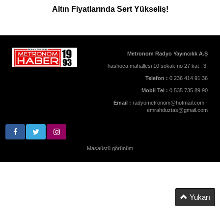
Altın Fiyatlarında Sert Yükseliş!
Metronom Radyo Yayıncılık A.Ş
hashoca mahallesi 10 sokak no 27 kat : 3
Telefon :
0 236 414 91 36
Mobil Tel :
0 535 735 89 90
Email :
radyometronom@hotmail.com -
emrahduztas@gmail.com
Masaüstü görünüm
Yukarı