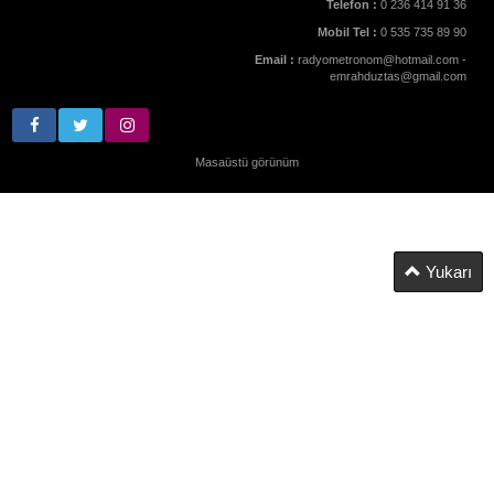
Telefon :
0 236 414 91 36
Mobil Tel :
0 535 735 89 90
Email :
radyometronom@hotmail.com -
emrahduztas@gmail.com
Masaüstü görünüm
Yukarı