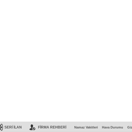
SERİ İLAN
FİRMA REHBERİ
Namaz Vakitleri
Hava Durumu
Giz