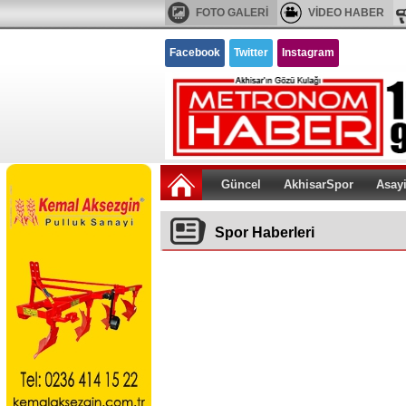
FOTO GALERİ
VİDEO HABER
Facebook
Twitter
Instagram
Güncel
AkhisarSpor
Asay
Spor Haberleri