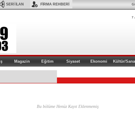
SERİ İLAN
FİRMA REHBERİ
Gi
7 
iş
Magazin
Eğitim
Siyaset
Ekonomi
Kültür/Sana
Bu bölüme Henüz Kayıt Eklenmemiş