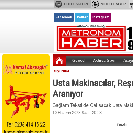
FOTO GALERİ
VİDEO HABER
Facebook
Twitter
Instagram
Güncel
AkhisarSpor
Asay
Duyurular
Usta Makinacılar, Reş
Aranıyor
Sağlam Tekstilde Çalışacak Usta Maki
10 Haziran 2023 Saat: 20:23
Yazdır