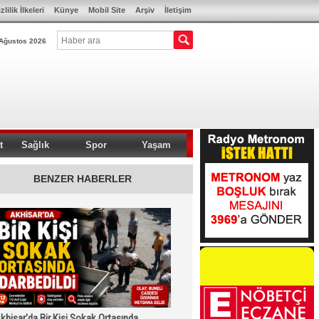
zlilik İlkeleri
Künye
Mobil Site
Arşiv
İletişim
Ağustos 2026
t
Sağlık
Spor
Yaşam
BENZER HABERLER
khisar'da Bir Kişi Sokak Ortasında