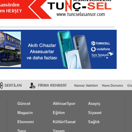
SERİ İLAN
FİRMA REHBERİ
Namaz Vakitleri
Hava Durumu
Giz
Güncel
AkhisarSpor
Asayiş
Magazin
Eğitim
Siyaset
Ekonomi
Kültür/Sanat
Sağlık
Spor
Yaşam