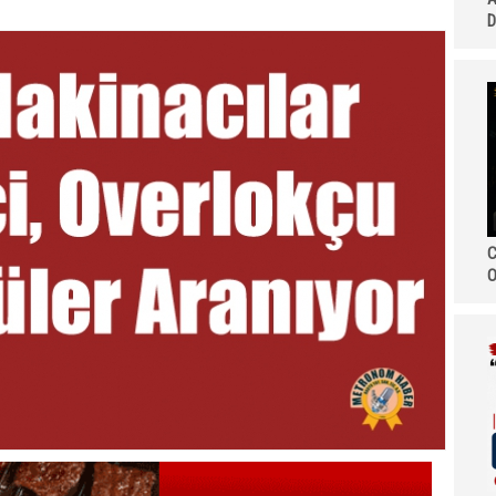
D
C
O