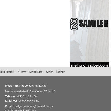
lilik İlkeleri
Künye
Mobil Site
Arşiv
İletişim
Metronom Radyo Yayıncılık A.Ş
hashoca mahallesi 10 sokak no 27 kat : 3
Telefon :
0 236 414 91 36
Mobil Tel :
0 535 735 89 90
Email :
radyometronom@hotmail.com -
emrahduztas@gmail.com