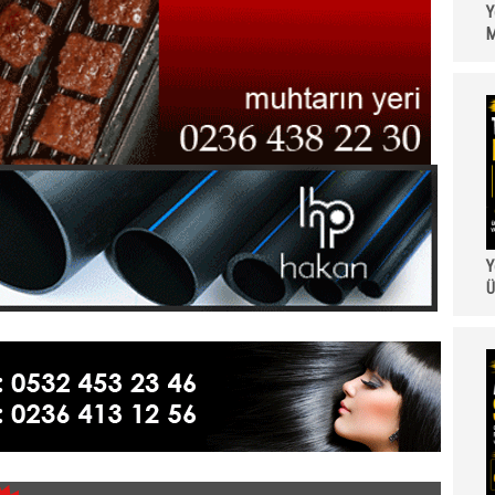
Y
M
Y
Ü