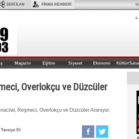
SERİ İLAN
FİRMA REHBERİ
Gi
6 
iş
Magazin
Eğitim
Siyaset
Ekonomi
Kültür/Sana
meci, Overlokçu ve Düzcüler
nacılar, Reşmeci, Overlokçu ve Düzcüler Aranıyor.
Tavsiye Et
A