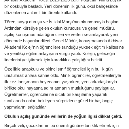
bir coşkuyla başladı. Yeni dönemin ilk günü, okul bahçesinde
düzenlenen anlamlı bir törenle kutlandı.
Tören, saygı duruşu ve İstiklal Marşı’nın okunmasıyla başladı.
Ardından kürsüye gelen okulun kurucusu ve genel müdürü,
açılış konuşmasında öğrencileri ve velileri selamlayarak yeni
dönemde başarılar diledi. Genel Müdür, konuşmasında Akhisar
Akademi Koleji’nin öğrencilere sunduğu yüksek eğitim kalitesine
ve yenilikçi eğitim anlayışına vurgu yaptı. Kolejin, geleceğin
liderlerini yetiştirmek için kararlılıkla çalıştığını belirtti.
Özellikle anaokulu ve birinci sınıf öğrencileri için bu ilk gün
unutulmaz anlara sahne oldu. Minik öğrenciler, öğretmenleriyle
ilk kez tanışmanın heyecanını yaşarken, yeni arkadaşlarıyla
birlikte okul hayatına adım atmanın mutluluğunu paylaştılar.
Öğretmenler, öğrencilerine sıcak bir karşılama yaparak,
sınıflarında onları bekleyen sürprizlerle güzel bir başlangıç
yapmalarını sağladılar.
Okulun açılış gününde velilerin de yoğun ilgisi dikkat çekti.
Birçok veli, çocuklarının bu önemli gününe tanıklık etmek için