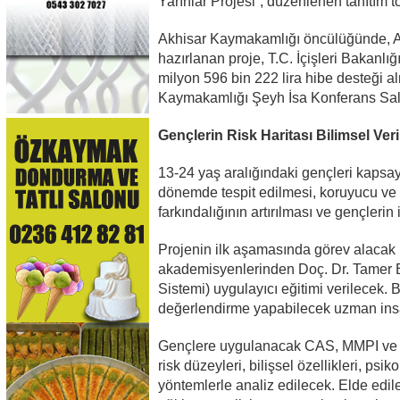
Yarınlar Projesi”, düzenlenen tanıtım 
Akhisar Kaymakamlığı öncülüğünde, Ak
hazırlanan proje, T.C. İçişleri Bakanlı
milyon 596 bin 222 lira hibe desteği al
Kaymakamlığı Şeyh İsa Konferans Salo
Gençlerin Risk Haritası Bilimsel Ver
13-24 yaş aralığındaki gençleri kapsay
dönemde tespit edilmesi, koruyucu ve ö
farkındalığının artırılması ve gençleri
Projenin ilk aşamasında görev alacak 
akademisyenlerinden Doç. Dr. Tamer E
Sistemi) uygulayıcı eğitimi verilecek. 
değerlendirme yapabilecek uzman insa
Gençlere uygulanacak CAS, MMPI ve Me
risk düzeyleri, bilişsel özellikleri, psi
yöntemlerle analiz edilecek. Elde edil