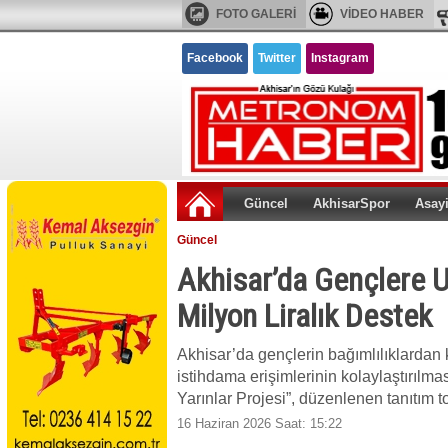
FOTO GALERİ
VİDEO HABER
Facebook
Twitter
Instagram
Güncel
AkhisarSpor
Asay
Güncel
Akhisar’da Gençlere U
Milyon Liralık Destek
Akhisar’da gençlerin bağımlılıklardan
istihdama erişimlerinin kolaylaştırıl
Yarınlar Projesi”, düzenlenen tanıtım 
16 Haziran 2026 Saat: 15:22