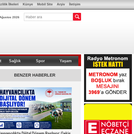
zlilik İlkeleri
Künye
Mobil Site
Arşiv
İletişim
Ağustos 2026
t
Sağlık
Spor
Yaşam
BENZER HABERLER
ayvancılıkta Dijital Dönem Başlıyor: Gekis