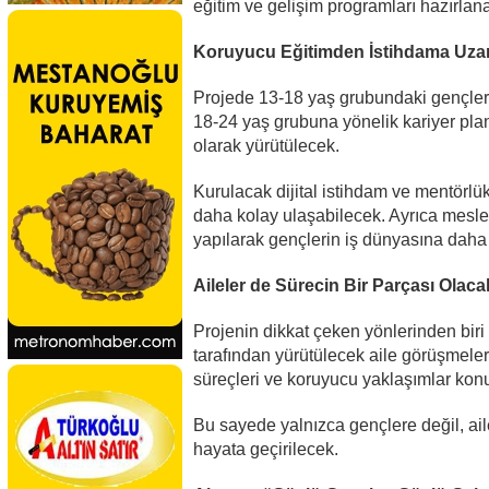
eğitim ve gelişim programları hazırlan
Koruyucu Eğitimden İstihdama Uza
Projede 13-18 yaş grubundaki gençler 
18-24 yaş grubuna yönelik kariyer plan
olarak yürütülecek.
Kurulacak dijital istihdam ve mentörlük
daha kolay ulaşabilecek. Ayrıca meslek
yapılarak gençlerin iş dünyasına daha 
Aileler de Sürecin Bir Parçası Olaca
Projenin dikkat çeken yönlerinden biri 
tarafından yürütülecek aile görüşmeleri
süreçleri ve koruyucu yaklaşımlar kon
Bu sayede yalnızca gençlere değil, ai
hayata geçirilecek.