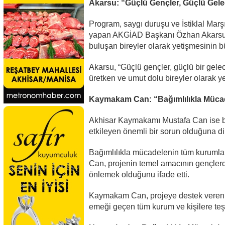
Akarsu: “Güçlü Gençler, Güçlü Gele
Program, saygı duruşu ve İstiklal Mar
yapan AKGİAD Başkanı Özhan Akarsu, g
buluşan bireyler olarak yetişmesinin b
Akarsu, “Güçlü gençler, güçlü bir gelece
üretken ve umut dolu bireyler olarak y
Kaymakam Can: “Bağımlılıkla Müca
Akhisar Kaymakamı Mustafa Can ise bağ
etkileyen önemli bir sorun olduğuna dik
Bağımlılıkla mücadelenin tüm kurumla
Can, projenin temel amacının gençlerd
önlemek olduğunu ifade etti.
Kaymakam Can, projeye destek veren İç
emeği geçen tüm kurum ve kişilere teşe