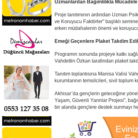
Uzmanlardan Bağımlılıkla Mücadele
Proje tanıtımının ardından Uzman Psik
ve Koruyucu Faktörler” başlıklı seminer
erken müdahalenin önemi ve koruyucu 
Emeği Geçenlere Plaket Takdim Edil
Programın sonunda projeye katkı sağla
Vahdettin Özkan tarafından plaket takd
Tanıtım toplantısına Manisa Valisi V
kurumlarının temsilcileri, sivil toplum k
Akhisar’da gençlerin geleceğine yöneli
Yaşam, Güvenli Yarınlar Projesi”, bağ
bir alanda gençlere destek sunmayı he