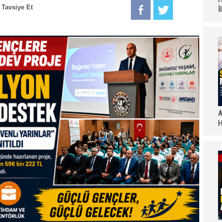
Tavsiye Et
İ
A
H