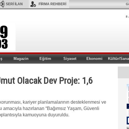
SERİ İLAN
FİRMA REHBERİ
Gi
8 
iş
Magazin
Eğitim
Siyaset
Ekonomi
Kültür/Sana
mut Olacak Dev Proje: 1,6
 korunması, kariyer planlamalarının desteklenmesi ve
ması amacıyla hazırlanan “Bağımsız Yaşam, Güvenli
toplantısıyla kamuoyuna duyuruldu.
H