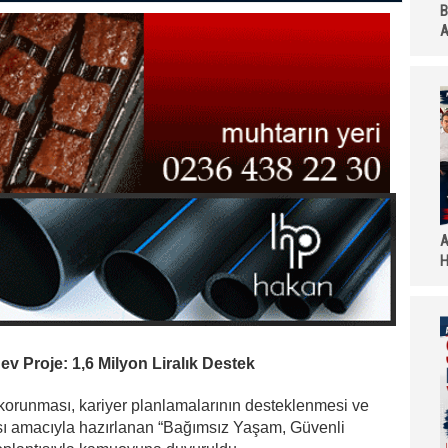
B
A
A
H
 Proje: 1,6 Milyon Liralık Destek
 korunması, kariyer planlamalarının desteklenmesi ve
ması amacıyla hazırlanan “Bağımsız Yaşam, Güvenli