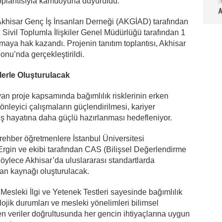
toplantısıyla kamuoyuna duyuruldu.
A
hisar Genç İş İnsanları Derneği (AKGİAD) tarafından
ğı Sivil Toplumla İlişkiler Genel Müdürlüğü tarafından 1
maya hak kazandı. Projenin tanıtım toplantısı, Akhisar
nu’nda gerçekleştirildi.
ilerle Oluşturulacak
an proje kapsamında bağımlılık risklerinin erken
nleyici çalışmaların güçlendirilmesi, kariyer
n iş hayatına daha güçlü hazırlanması hedefleniyor.
rehber öğretmenlere İstanbul Üniversitesi
rgin ve ekibi tarafından CAS (Bilişsel Değerlendirme
Böylece Akhisar’da uluslararası standartlarda
n kaynağı oluşturulacak.
sleki İlgi ve Yetenek Testleri sayesinde bağımlılık
kolojik durumları ve mesleki yönelimleri bilimsel
en veriler doğrultusunda her gencin ihtiyaçlarına uygun