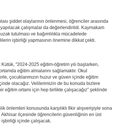
olası şiddet olaylarının önlenmesi, öğrenciler arasında
in yapılacak çalışmalar da değerlendirildi. Kaymakam
 uzak tutulması ve bağımlılıkla mücadelede
lilerin işbirliği yapmasının önemine dikkat çekti.
ütük, “2024-2025 eğitim-öğretim yılı başlarken,
 ortamda eğitim almalarını sağlamaktır. Okul
lerle, çocuklarımızın huzur ve güven içinde eğitim
 içinde olacağız. Velilerimizin de bu konuda bizlere
r eğitim ortamı için hep birlikte çalışacağız” şeklinde
k önlemleri konusunda karşılıklı fikir alışverişiyle sona
 Akhisar ilçesinde öğrencilerin güvenliğinin en üst
şbirliği içinde çalışacak.