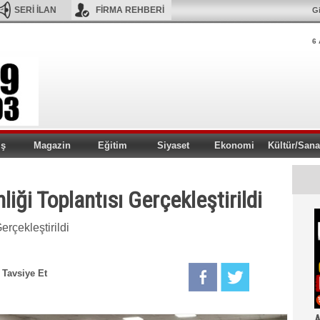
SERİ İLAN
FİRMA REHBERİ
Gi
6 
iş
Magazin
Eğitim
Siyaset
Ekonomi
Kültür/Sana
iği Toplantısı Gerçekleştirildi
rçekleştirildi
Tavsiye Et
A