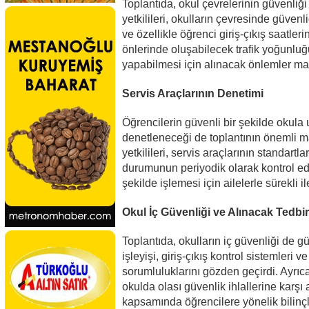
Toplantıda, okul çevrelerinin güvenliğ
yetkilileri, okulların çevresinde güvenl
ve özellikle öğrenci giriş-çıkış saatlerin
önlerinde oluşabilecek trafik yoğunluğu
yapabilmesi için alınacak önlemler mas
Servis Araçlarının Denetimi
Öğrencilerin güvenli bir şekilde okula 
denetleneceği de toplantının önemli ma
yetkilileri, servis araçlarının standart
durumunun periyodik olarak kontrol edile
şekilde işlemesi için ailelerle sürekli 
Okul İç Güvenliği ve Alınacak Tedbir
Toplantıda, okulların iç güvenliği de g
işleyişi, giriş-çıkış kontrol sistemleri
sorumluluklarını gözden geçirdi. Ayrıca
okulda olası güvenlik ihlallerine karş
kapsamında öğrencilere yönelik bilinçlen