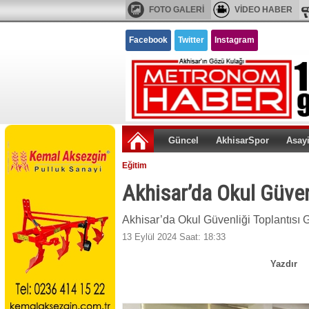
FOTO GALERİ
VİDEO HABER
Facebook
Twitter
Instagram
Güncel
AkhisarSpor
Asay
Eğitim
Akhisar’da Okul Güvenl
Akhisar’da Okul Güvenliği Toplantısı Ge
13 Eylül 2024 Saat: 18:33
Yazdır