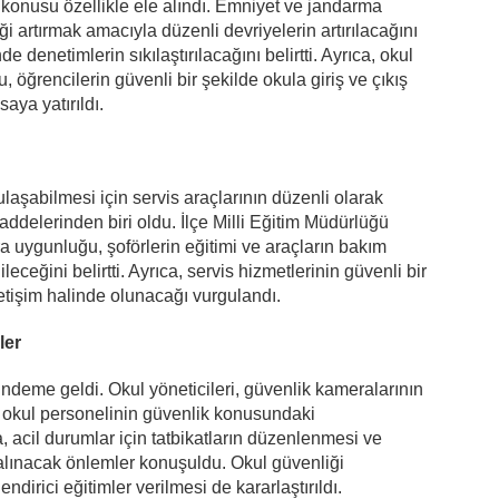
i konusu özellikle ele alındı. Emniyet ve jandarma
iği artırmak amacıyla düzenli devriyelerin artırılacağını
de denetimlerin sıkılaştırılacağını belirtti. Ayrıca, okul
, öğrencilerin güvenli bir şekilde okula giriş ve çıkış
aya yatırıldı.
ulaşabilmesi için servis araçlarının düzenli olarak
ddelerinden biri oldu. İlçe Milli Eğitim Müdürlüğü
lara uygunluğu, şoförlerin eğitimi ve araçların bakım
ceğini belirtti. Ayrıca, servis hizmetlerinin güvenli bir
iletişim halinde olunacağı vurgulandı.
ler
ündeme geldi. Okul yöneticileri, güvenlik kameralarının
 ve okul personelinin güvenlik konusundaki
, acil durumlar için tatbikatların düzenlenmesi ve
ı alınacak önlemler konuşuldu. Okul güvenliği
dirici eğitimler verilmesi de kararlaştırıldı.