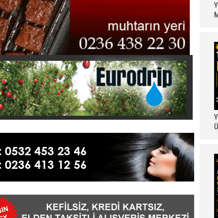
Y
M
Y
Ü