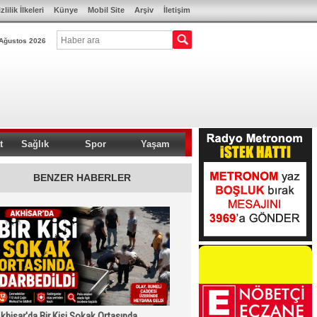
zlilik İlkeleri
Künye
Mobil Site
Arşiv
İletişim
Ağustos 2026
t
Sağlık
Spor
Yaşam
BENZER HABERLER
khisar'da Bir Kişi Sokak Ortasında