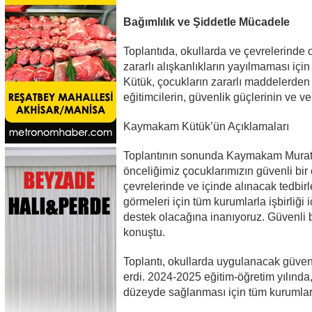
Bağımlılık ve Şiddetle Mücadele
Toplantıda, okullarda ve çevrelerinde 
zararlı alışkanlıkların yayılmaması iç
Kütük, çocukların zararlı maddelerden
eğitimcilerin, güvenlik güçlerinin ve ve
Kaymakam Kütük’ün Açıklamaları
Toplantının sonunda Kaymakam Murat K
önceliğimiz çocuklarımızın güvenli bir
çevrelerinde ve içinde alınacak tedbir
görmeleri için tüm kurumlarla işbirliği
destek olacağına inanıyoruz. Güvenli bi
konuştu.
Toplantı, okullarda uygulanacak güvenli
erdi. 2024-2025 eğitim-öğretim yılında,
düzeyde sağlanması için tüm kurumlar i