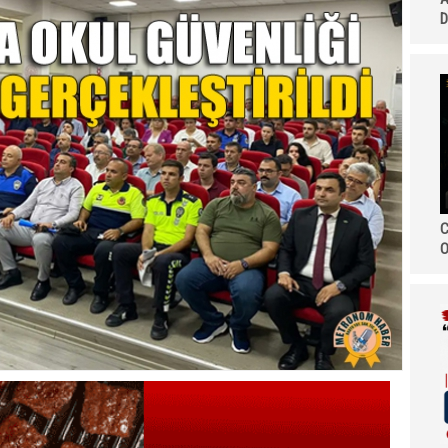
D
C
O