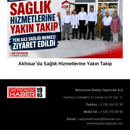
Akhisar’da Sağlık Hizmetlerine Yakın Takip
Metronom Radyo Yayıncılık A.Ş
hashoca mahallesi 10 sokak no 27 kat : 3
Telefon :
0 236 414 91 36
Mobil Tel :
0 535 735 89 90
Email :
radyometronom@hotmail.com -
emrahduztas@gmail.com