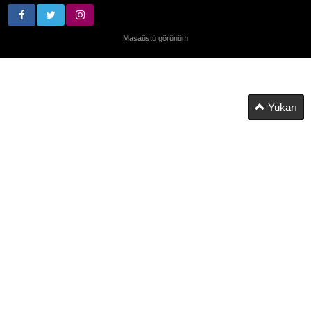
Masaüstü görünüm
Yukarı