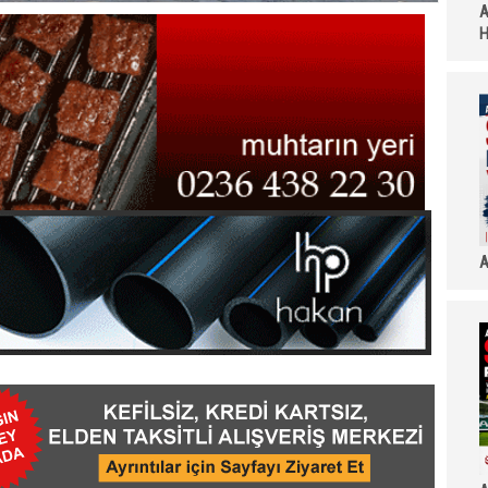
A
H
A