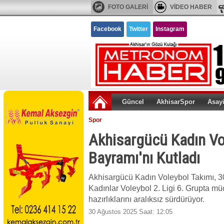
FOTO GALERİ
VİDEO HABER
Facebook
Twitter
Instagram
Güncel
AkhisarSpor
Asay
Spor
Akhisargücü Kadın Vo
Bayramı'nı Kutladı
Akhisargücü Kadın Voleybol Takımı, 30
Kadınlar Voleybol 2. Ligi 6. Grupta m
hazırlıklarını aralıksız sürdürüyor.
30 Ağustos 2025 Saat: 12:05