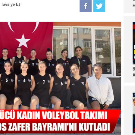
Tavsiye Et
H
B
A