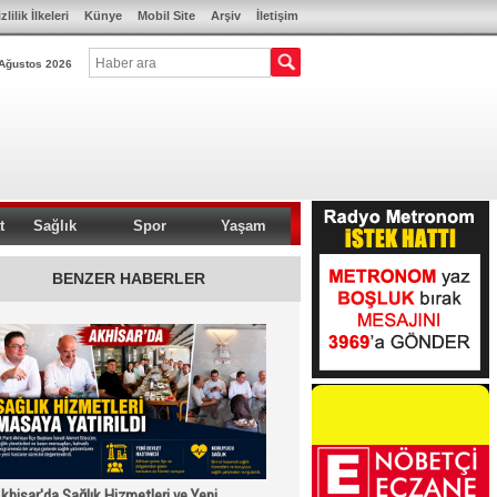
zlilik İlkeleri
Künye
Mobil Site
Arşiv
İletişim
Ağustos 2026
t
Sağlık
Spor
Yaşam
BENZER HABERLER
khisar'da Sağlık Hizmetleri ve Yeni