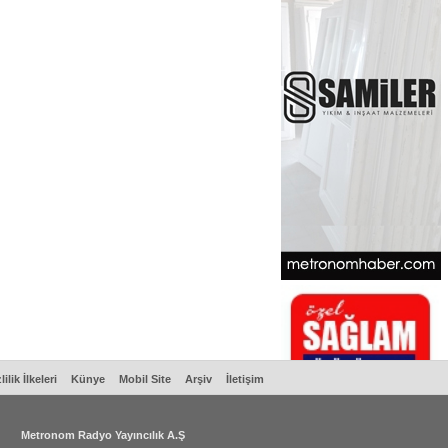
lilik İlkeleri
Künye
Mobil Site
Arşiv
İletişim
Metronom Radyo Yayıncılık A.Ş