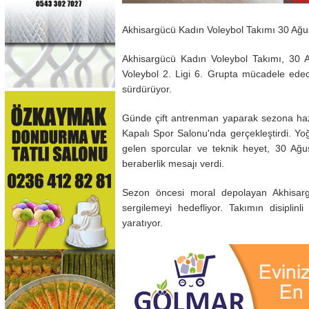
Akhisargücü Kadın Voleybol Takımı 30 Ağus
Akhisargücü Kadın Voleybol Takımı, 30 A
Voleybol 2. Ligi 6. Grupta mücadele edece
sürdürüyor.
Günde çift antrenman yaparak sezona hazı
Kapalı Spor Salonu'nda gerçekleştirdi. Y
gelen sporcular ve teknik heyet, 30 Ağus
beraberlik mesajı verdi.
Sezon öncesi moral depolayan Akhisargü
sergilemeyi hedefliyor. Takımın disiplin
yaratıyor.