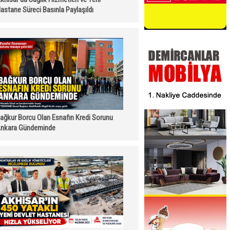
astane Süreci Basınla Paylaşıldı
ağkur Borcu Olan Esnafın Kredi Sorunu
nkara Gündeminde