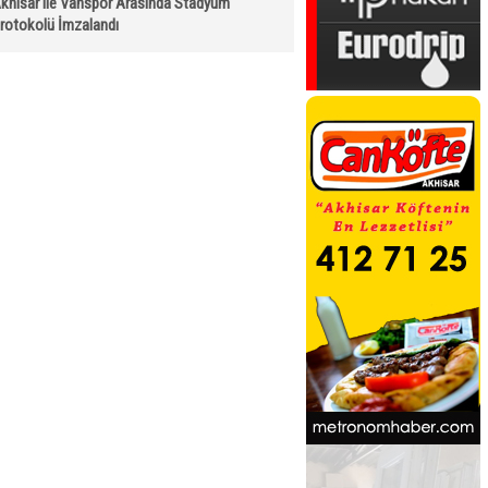
khisar ile Vanspor Arasında Stadyum
rotokolü İmzalandı