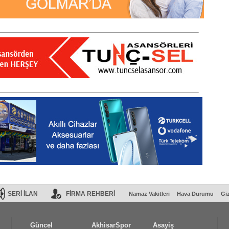
SERİ İLAN
FİRMA REHBERİ
Namaz Vakitleri
Hava Durumu
Giz
Güncel
AkhisarSpor
Asayiş