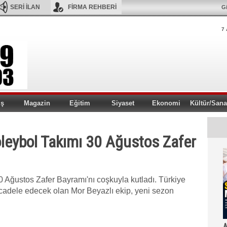
SERİ İLAN
FİRMA REHBERİ
Gi
7 
iş
Magazin
Eğitim
Siyaset
Ekonomi
Kültür/Sana
leybol Takımı 30 Ağustos Zafer
 Ağustos Zafer Bayramı'nı coşkuyla kutladı. Türkiye
ücadele edecek olan Mor Beyazlı ekip, yeni sezon
A