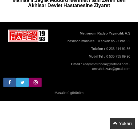
Manisa İl Sağlık Müdürü Mehmet Fatih Zeren’den
Akhisar Devlet Hastanesine Ziyaret
Metronom Radyo Yayıncılık A.Ş
hashoca mahallesi 10 sokak no 27 kat : 3
Telefon :
0 236 414 91 36
Mobil Tel :
0 535 735 89 90
Email :
radyometronom@hotmail.com -
emrahduztas@gmail.com
Masaüstü görünüm
Yukarı