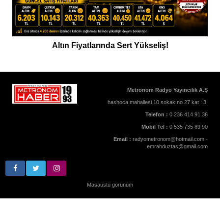
Altın Fiyatlarında Sert Yükseliş!
Metronom Radyo Yayıncılık A.Ş
hashoca mahallesi 10 sokak no 27 kat : 3
Telefon :
0 236 414 91 36
Mobil Tel :
0 535 735 89 90
Email :
radyometronom@hotmail.com -
emrahduztas@gmail.com
Masaüstü görünüm