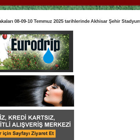
bakaları 08-09-10 Temmuz 2025 tarihlerinde Akhisar Şehir Stadyu