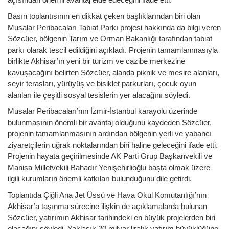
Basın toplantısının en dikkat çeken başlıklarından biri olan
Musalar Peribacaları Tabiat Parkı projesi hakkında da bilgi veren
Sözcüer, bölgenin Tarım ve Orman Bakanlığı tarafından tabiat
parkı olarak tescil edildiğini açıkladı. Projenin tamamlanmasıyla
birlikte Akhisar’ın yeni bir turizm ve cazibe merkezine
kavuşacağını belirten Sözcüer, alanda piknik ve mesire alanları,
seyir terasları, yürüyüş ve bisiklet parkurları, çocuk oyun
alanları ile çeşitli sosyal tesislerin yer alacağını söyledi.
Musalar Peribacaları’nın İzmir-İstanbul karayolu üzerinde
bulunmasının önemli bir avantaj olduğunu kaydeden Sözcüer,
projenin tamamlanmasının ardından bölgenin yerli ve yabancı
ziyaretçilerin uğrak noktalarından biri haline geleceğini ifade etti.
Projenin hayata geçirilmesinde AK Parti Grup Başkanvekili ve
Manisa Milletvekili Bahadır Yenişehirlioğlu başta olmak üzere
ilgili kurumların önemli katkıları bulunduğunu dile getirdi.
Toplantıda Çiğli Ana Jet Üssü ve Hava Okul Komutanlığı’nın
Akhisar’a taşınma sürecine ilişkin de açıklamalarda bulunan
Sözcüer, yatırımın Akhisar tarihindeki en büyük projelerden biri
olacağını söyledi. Yaklaşık 20 milyar liralık yatırım büyüklüğüne