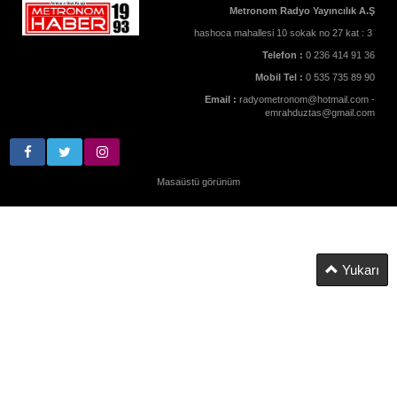
Metronom Radyo Yayıncılık A.Ş
hashoca mahallesi 10 sokak no 27 kat : 3
Telefon :
0 236 414 91 36
Mobil Tel :
0 535 735 89 90
Email :
radyometronom@hotmail.com -
emrahduztas@gmail.com
Masaüstü görünüm
Yukarı