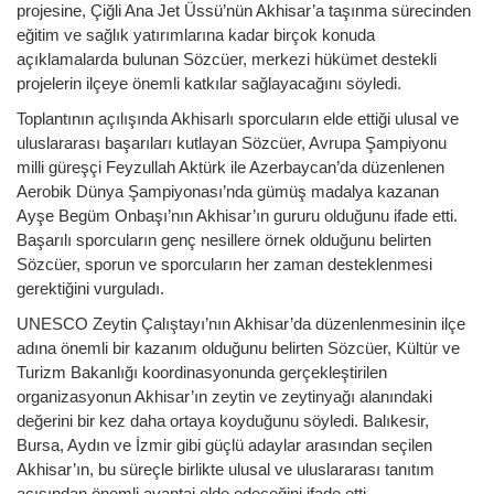
projesine, Çiğli Ana Jet Üssü’nün Akhisar’a taşınma sürecinden
eğitim ve sağlık yatırımlarına kadar birçok konuda
açıklamalarda bulunan Sözcüer, merkezi hükümet destekli
projelerin ilçeye önemli katkılar sağlayacağını söyledi.
Toplantının açılışında Akhisarlı sporcuların elde ettiği ulusal ve
uluslararası başarıları kutlayan Sözcüer, Avrupa Şampiyonu
milli güreşçi Feyzullah Aktürk ile Azerbaycan’da düzenlenen
Aerobik Dünya Şampiyonası’nda gümüş madalya kazanan
Ayşe Begüm Onbaşı’nın Akhisar’ın gururu olduğunu ifade etti.
Başarılı sporcuların genç nesillere örnek olduğunu belirten
Sözcüer, sporun ve sporcuların her zaman desteklenmesi
gerektiğini vurguladı.
UNESCO Zeytin Çalıştayı’nın Akhisar’da düzenlenmesinin ilçe
adına önemli bir kazanım olduğunu belirten Sözcüer, Kültür ve
Turizm Bakanlığı koordinasyonunda gerçekleştirilen
organizasyonun Akhisar’ın zeytin ve zeytinyağı alanındaki
değerini bir kez daha ortaya koyduğunu söyledi. Balıkesir,
Bursa, Aydın ve İzmir gibi güçlü adaylar arasından seçilen
Akhisar’ın, bu süreçle birlikte ulusal ve uluslararası tanıtım
açısından önemli avantaj elde edeceğini ifade etti.