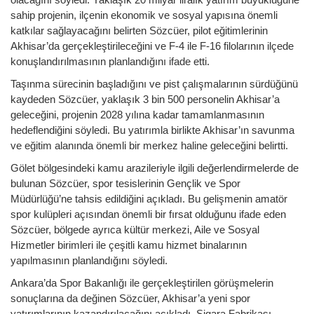
sahip projenin, ilçenin ekonomik ve sosyal yapısına önemli
katkılar sağlayacağını belirten Sözcüer, pilot eğitimlerinin
Akhisar’da gerçekleştirileceğini ve F-4 ile F-16 filolarının ilçede
konuşlandırılmasının planlandığını ifade etti.
Taşınma sürecinin başladığını ve pist çalışmalarının sürdüğünü
kaydeden Sözcüer, yaklaşık 3 bin 500 personelin Akhisar’a
geleceğini, projenin 2028 yılına kadar tamamlanmasının
hedeflendiğini söyledi. Bu yatırımla birlikte Akhisar’ın savunma
ve eğitim alanında önemli bir merkez haline geleceğini belirtti.
Gölet bölgesindeki kamu arazileriyle ilgili değerlendirmelerde de
bulunan Sözcüer, spor tesislerinin Gençlik ve Spor
Müdürlüğü’ne tahsis edildiğini açıkladı. Bu gelişmenin amatör
spor kulüpleri açısından önemli bir fırsat olduğunu ifade eden
Sözcüer, bölgede ayrıca kültür merkezi, Aile ve Sosyal
Hizmetler birimleri ile çeşitli kamu hizmet binalarının
yapılmasının planlandığını söyledi.
Ankara’da Spor Bakanlığı ile gerçekleştirilen görüşmelerin
sonuçlarına da değinen Sözcüer, Akhisar’a yeni spor
yatırımlarının kazandırılacağını açıkladı. Sigara Fabrikası