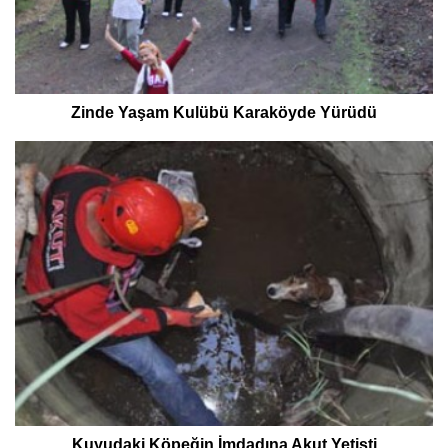
Zinde Yaşam Kulübü Karaköyde Yürüdü
Kuyudaki Köpeğin İmdadına Akut Yetişti