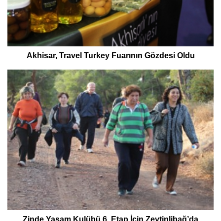
Akhisar, Travel Turkey Fuarının Gözdesi Oldu
Zinde Yaşam Kulübü 6. Etap İçin Zeytinlibağ’da