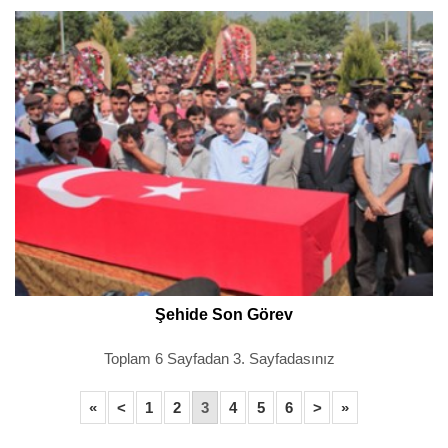
Şehide Son Görev
Toplam 6 Sayfadan 3. Sayfadasınız
«
<
1
2
3
4
5
6
>
»