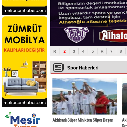
R
2
3
4
5
R
7
8
Spor Haberleri
Akhisarlı Süper Minikten Süper Başarı
Akh
Dev