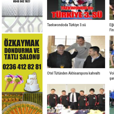
Taekwondoda Türkiye 3.sü
Eği
Fin
Otel Tütünden Akhisarspora kahvaltı
Vol
şa