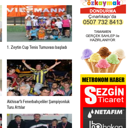
1. Zeytin Cup Tenis Turnuvası başladı
Akhisar’lı Fenerbahçeliler Şampiyonluk
Turu Attılar