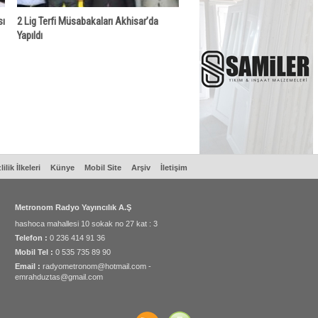
sı
2 Lig Terfi Müsabakaları Akhisar’da
Yapıldı
lilik İlkeleri
Künye
Mobil Site
Arşiv
İletişim
Metronom Radyo Yayıncılık A.Ş
hashoca mahallesi 10 sokak no 27 kat : 3
Telefon :
0 236 414 91 36
Mobil Tel :
0 535 735 89 90
Email :
radyometronom@hotmail.com -
emrahduztas@gmail.com