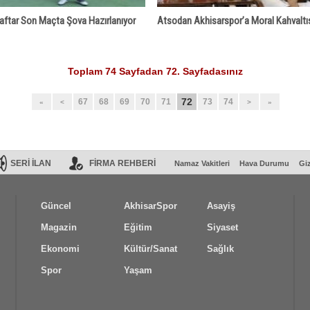
aftar Son Maçta Şova Hazırlanıyor
Atsodan Akhisarspor’a Moral Kahvaltı
Toplam 74 Sayfadan 72. Sayfadasınız
72
67
68
69
70
71
73
74
«
<
>
»
SERİ İLAN
FİRMA REHBERİ
Namaz Vakitleri
Hava Durumu
Giz
Güncel
AkhisarSpor
Asayiş
Magazin
Eğitim
Siyaset
Ekonomi
Kültür/Sanat
Sağlık
Spor
Yaşam