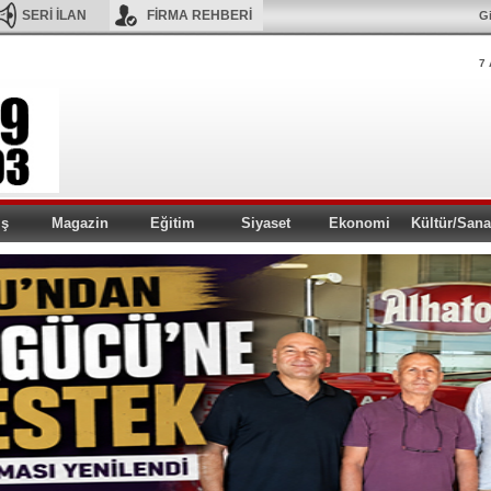
SERİ İLAN
FİRMA REHBERİ
Gi
7 
iş
Magazin
Eğitim
Siyaset
Ekonomi
Kültür/Sana