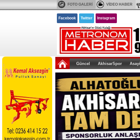
FOTO GALERİ
VİDEO HABER
Facebook
Twitter
Instagram
Güncel
AkhisarSpor
Asay