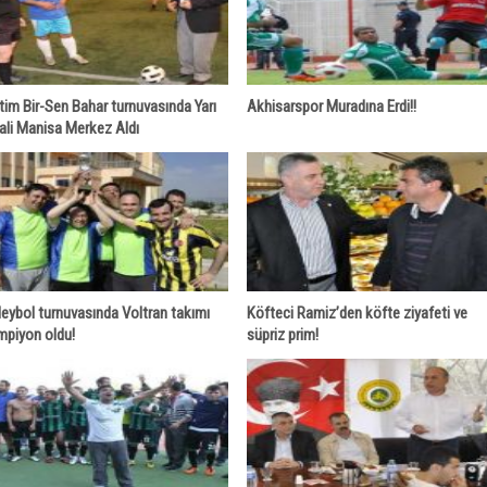
tim Bir-Sen Bahar turnuvasında Yarı
Akhisarspor Muradına Erdi!!
ali Manisa Merkez Aldı
eybol turnuvasında Voltran takımı
Köfteci Ramiz’den köfte ziyafeti ve
mpiyon oldu!
süpriz prim!