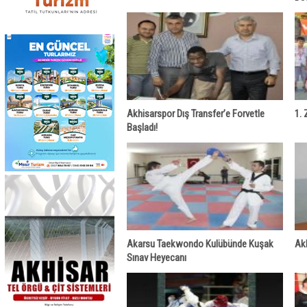
Akhisarspor Dış Transfer’e Forvetle
1. 
Başladı!
Akarsu Taekwondo Kulübünde Kuşak
Akh
Sınav Heyecanı