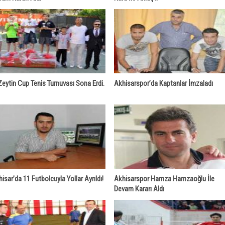
Zeytin Cup Tenis Turnuvası Sona Erdi.
Akhisarspor’da Kaptanlar İmzaladı
isar’da 11 Futbolcuyla Yollar Ayrıldı!
Akhisarspor Hamza Hamzaoğlu İle
Devam Kararı Aldı