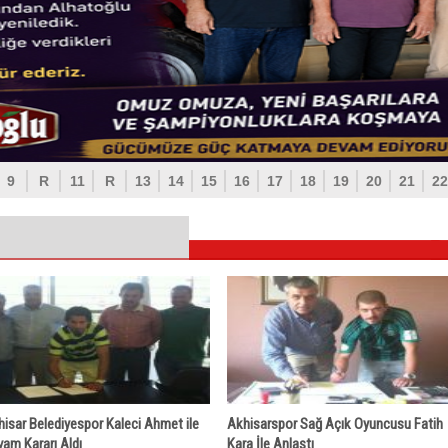
9
R
11
R
13
14
15
16
17
18
19
20
21
22
isar Belediyespor Kaleci Ahmet ile
Akhisarspor Sağ Açık Oyuncusu Fatih
am Kararı Aldı
Kara İle Anlaştı